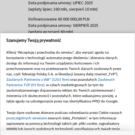
Data podpisania umowy: LIPIEC 2025
(wpłaty lipiec 160 mln, sierpień 10 mln)
Dofinansowanie 60 000 000,00 PLN
Data podpisania umowy: SIERPIEŃ 2025
(wpłata wrzesień 60 mln)
Szanujemy Twoją prywatność
Dofinansowanie 635 783 051,21 PLN
Data podpisania umowy: WRZESIEŃ 2025
Kliknij "Akceptuję i przechodzę do serwisu", aby wyrazić zgody na
(wpłata wrzesień 100 mln, październik 350
korzystanie z technologii automatycznego śledzenia i zbierania danych,
mln, listopad 265 mln)
dostęp do informacji na Twoim urządzeniu końcowym i ich
przechowywanie oraz na przetwarzanie Twoich danych osobowych przez
Dofinansowanie 48 862 000,00 PLN
nas, czyli Telewizję Polską S.A. w likwidacji (zwaną dalej również „TVP”),
Data podpisania umowy: GRUDZIEŃ 2025
Zaufanych Partnerów z IAB* (1201 firm)
oraz pozostałych
Zaufanych
(wpłata grudzień 60,548 mln)
Partnerów TVP (93 firm)
, w celach marketingowych (w tym do
zautomatyzowanego dopasowania reklam do Twoich zainteresowań i
Dofinansowanie 900 000 000,00 PLN
mierzenia ich skuteczności) i pozostałych, które wskazujemy poniżej, a
Data podpisania umowy: LUTY 2026 (wpłata
także zgody na udostępnianie przez nas identyfikatora PPID do Google.
26 lutego 80 mln, 4 marca 370 mln,
8
kwiecień 180 mln, 7 maja 180 mln, 8
Twoje dane osobowe zbierane podczas odwiedzania przez Ciebie naszych
czerwca 90 mln)
poszczególnych serwisów
zwanych dalej „Portalem”, w tym informacje
zapisywane za pomocą technologii takich jak: pliki cookie, sygnalizatory
Dofinansowanie 250 000 000,00 PLN
WWW lub innych podobnych technologii umożliwiających świadczenie
Data podpisania umowy LIPIEC 2026 (wpłata
dopasowanych i bezpiecznych usług, personalizację treści oraz reklam,