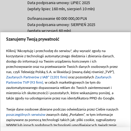
Data podpisania umowy: LIPIEC 2025
(wpłaty lipiec 160 mln, sierpień 10 mln)
Dofinansowanie 60 000 000,00 PLN
Data podpisania umowy: SIERPIEŃ 2025
(wpłata wrzesień 60 mln)
Szanujemy Twoją prywatność
Dofinansowanie 635 783 051,21 PLN
Data podpisania umowy: WRZESIEŃ 2025
Kliknij "Akceptuję i przechodzę do serwisu", aby wyrazić zgody na
(wpłata wrzesień 100 mln, październik 350
korzystanie z technologii automatycznego śledzenia i zbierania danych,
mln, listopad 265 mln)
dostęp do informacji na Twoim urządzeniu końcowym i ich
przechowywanie oraz na przetwarzanie Twoich danych osobowych przez
Dofinansowanie 48 862 000,00 PLN
nas, czyli Telewizję Polską S.A. w likwidacji (zwaną dalej również „TVP”),
Data podpisania umowy: GRUDZIEŃ 2025
Zaufanych Partnerów z IAB* (1201 firm)
oraz pozostałych
Zaufanych
(wpłata grudzień 60,548 mln)
Partnerów TVP (93 firm)
, w celach marketingowych (w tym do
zautomatyzowanego dopasowania reklam do Twoich zainteresowań i
Dofinansowanie 900 000 000,00 PLN
mierzenia ich skuteczności) i pozostałych, które wskazujemy poniżej, a
Data podpisania umowy: LUTY 2026 (wpłata
także zgody na udostępnianie przez nas identyfikatora PPID do Google.
26 lutego 80 mln, 4 marca 370 mln,
8
kwiecień 180 mln, 7 maja 180 mln, 8
Twoje dane osobowe zbierane podczas odwiedzania przez Ciebie naszych
czerwca 90 mln)
poszczególnych serwisów
zwanych dalej „Portalem”, w tym informacje
zapisywane za pomocą technologii takich jak: pliki cookie, sygnalizatory
Dofinansowanie 250 000 000,00 PLN
WWW lub innych podobnych technologii umożliwiających świadczenie
Data podpisania umowy LIPIEC 2026 (wpłata
dopasowanych i bezpiecznych usług, personalizację treści oraz reklam,