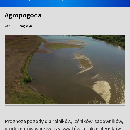
Agropogoda
|
2024
magazyn
Prognoza pogody dla rolników, leśników, sadowników,
producentów warzyw, czy kwiatów, a także alergików.