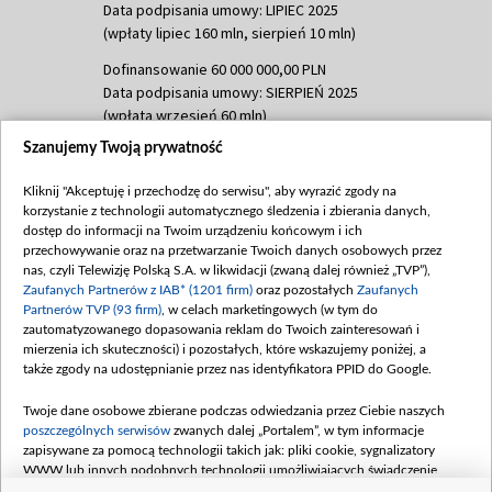
Data podpisania umowy: LIPIEC 2025
(wpłaty lipiec 160 mln, sierpień 10 mln)
Dofinansowanie 60 000 000,00 PLN
Data podpisania umowy: SIERPIEŃ 2025
(wpłata wrzesień 60 mln)
Szanujemy Twoją prywatność
Dofinansowanie 635 783 051,21 PLN
Data podpisania umowy: WRZESIEŃ 2025
Kliknij "Akceptuję i przechodzę do serwisu", aby wyrazić zgody na
(wpłata wrzesień 100 mln, październik 350
korzystanie z technologii automatycznego śledzenia i zbierania danych,
mln, listopad 265 mln)
dostęp do informacji na Twoim urządzeniu końcowym i ich
przechowywanie oraz na przetwarzanie Twoich danych osobowych przez
Dofinansowanie 48 862 000,00 PLN
nas, czyli Telewizję Polską S.A. w likwidacji (zwaną dalej również „TVP”),
Data podpisania umowy: GRUDZIEŃ 2025
Zaufanych Partnerów z IAB* (1201 firm)
oraz pozostałych
Zaufanych
(wpłata grudzień 60,548 mln)
Partnerów TVP (93 firm)
, w celach marketingowych (w tym do
zautomatyzowanego dopasowania reklam do Twoich zainteresowań i
Dofinansowanie 900 000 000,00 PLN
mierzenia ich skuteczności) i pozostałych, które wskazujemy poniżej, a
Data podpisania umowy: LUTY 2026 (wpłata
także zgody na udostępnianie przez nas identyfikatora PPID do Google.
26 lutego 80 mln, 4 marca 370 mln,
8
kwiecień 180 mln, 7 maja 180 mln, 8
Twoje dane osobowe zbierane podczas odwiedzania przez Ciebie naszych
czerwca 90 mln)
poszczególnych serwisów
zwanych dalej „Portalem”, w tym informacje
zapisywane za pomocą technologii takich jak: pliki cookie, sygnalizatory
Dofinansowanie 250 000 000,00 PLN
WWW lub innych podobnych technologii umożliwiających świadczenie
Data podpisania umowy LIPIEC 2026 (wpłata
dopasowanych i bezpiecznych usług, personalizację treści oraz reklam,