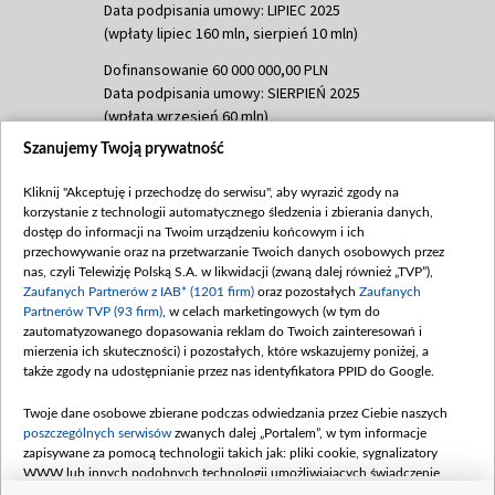
Data podpisania umowy: LIPIEC 2025
(wpłaty lipiec 160 mln, sierpień 10 mln)
Dofinansowanie 60 000 000,00 PLN
Data podpisania umowy: SIERPIEŃ 2025
(wpłata wrzesień 60 mln)
Szanujemy Twoją prywatność
Dofinansowanie 635 783 051,21 PLN
Data podpisania umowy: WRZESIEŃ 2025
Kliknij "Akceptuję i przechodzę do serwisu", aby wyrazić zgody na
(wpłata wrzesień 100 mln, październik 350
korzystanie z technologii automatycznego śledzenia i zbierania danych,
mln, listopad 265 mln)
dostęp do informacji na Twoim urządzeniu końcowym i ich
przechowywanie oraz na przetwarzanie Twoich danych osobowych przez
Dofinansowanie 48 862 000,00 PLN
nas, czyli Telewizję Polską S.A. w likwidacji (zwaną dalej również „TVP”),
Data podpisania umowy: GRUDZIEŃ 2025
Zaufanych Partnerów z IAB* (1201 firm)
oraz pozostałych
Zaufanych
(wpłata grudzień 60,548 mln)
Partnerów TVP (93 firm)
, w celach marketingowych (w tym do
zautomatyzowanego dopasowania reklam do Twoich zainteresowań i
Dofinansowanie 900 000 000,00 PLN
mierzenia ich skuteczności) i pozostałych, które wskazujemy poniżej, a
Data podpisania umowy: LUTY 2026 (wpłata
także zgody na udostępnianie przez nas identyfikatora PPID do Google.
26 lutego 80 mln, 4 marca 370 mln,
8
kwiecień 180 mln, 7 maja 180 mln, 8
Twoje dane osobowe zbierane podczas odwiedzania przez Ciebie naszych
czerwca 90 mln)
poszczególnych serwisów
zwanych dalej „Portalem”, w tym informacje
zapisywane za pomocą technologii takich jak: pliki cookie, sygnalizatory
Dofinansowanie 250 000 000,00 PLN
WWW lub innych podobnych technologii umożliwiających świadczenie
Data podpisania umowy LIPIEC 2026 (wpłata
dopasowanych i bezpiecznych usług, personalizację treści oraz reklam,