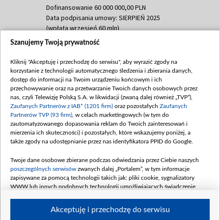
Dofinansowanie 60 000 000,00 PLN
Data podpisania umowy: SIERPIEŃ 2025
(wpłata wrzesień 60 mln)
Szanujemy Twoją prywatność
Dofinansowanie 635 783 051,21 PLN
Data podpisania umowy: WRZESIEŃ 2025
Kliknij "Akceptuję i przechodzę do serwisu", aby wyrazić zgody na
(wpłata wrzesień 100 mln, październik 350
korzystanie z technologii automatycznego śledzenia i zbierania danych,
mln, listopad 265 mln)
dostęp do informacji na Twoim urządzeniu końcowym i ich
przechowywanie oraz na przetwarzanie Twoich danych osobowych przez
Dofinansowanie 48 862 000,00 PLN
nas, czyli Telewizję Polską S.A. w likwidacji (zwaną dalej również „TVP”),
Data podpisania umowy: GRUDZIEŃ 2025
Zaufanych Partnerów z IAB* (1201 firm)
oraz pozostałych
Zaufanych
(wpłata grudzień 60,548 mln)
Partnerów TVP (93 firm)
, w celach marketingowych (w tym do
zautomatyzowanego dopasowania reklam do Twoich zainteresowań i
Dofinansowanie 900 000 000,00 PLN
mierzenia ich skuteczności) i pozostałych, które wskazujemy poniżej, a
Data podpisania umowy: LUTY 2026 (wpłata
także zgody na udostępnianie przez nas identyfikatora PPID do Google.
26 lutego 80 mln, 4 marca 370 mln,
8
kwiecień 180 mln, 7 maja 180 mln, 8
Twoje dane osobowe zbierane podczas odwiedzania przez Ciebie naszych
czerwca 90 mln)
poszczególnych serwisów
zwanych dalej „Portalem”, w tym informacje
zapisywane za pomocą technologii takich jak: pliki cookie, sygnalizatory
Dofinansowanie 250 000 000,00 PLN
WWW lub innych podobnych technologii umożliwiających świadczenie
Data podpisania umowy LIPIEC 2026 (wpłata
dopasowanych i bezpiecznych usług, personalizację treści oraz reklam,
udostępnianie funkcji mediów społecznościowych oraz analizowanie ruchu
4 sierpnia 250 mln
Akceptuję i przechodzę do serwisu
w Internecie.