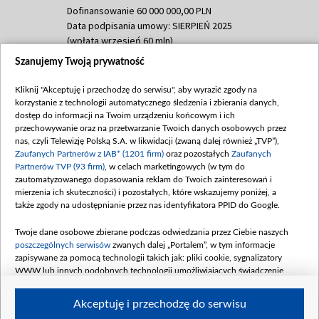
Dofinansowanie 60 000 000,00 PLN
Data podpisania umowy: SIERPIEŃ 2025
(wpłata wrzesień 60 mln)
Szanujemy Twoją prywatność
Dofinansowanie 635 783 051,21 PLN
Data podpisania umowy: WRZESIEŃ 2025
Kliknij "Akceptuję i przechodzę do serwisu", aby wyrazić zgody na
(wpłata wrzesień 100 mln, październik 350
korzystanie z technologii automatycznego śledzenia i zbierania danych,
mln, listopad 265 mln)
dostęp do informacji na Twoim urządzeniu końcowym i ich
przechowywanie oraz na przetwarzanie Twoich danych osobowych przez
Dofinansowanie 48 862 000,00 PLN
nas, czyli Telewizję Polską S.A. w likwidacji (zwaną dalej również „TVP”),
Data podpisania umowy: GRUDZIEŃ 2025
Zaufanych Partnerów z IAB* (1201 firm)
oraz pozostałych
Zaufanych
(wpłata grudzień 60,548 mln)
Partnerów TVP (93 firm)
, w celach marketingowych (w tym do
zautomatyzowanego dopasowania reklam do Twoich zainteresowań i
Dofinansowanie 900 000 000,00 PLN
mierzenia ich skuteczności) i pozostałych, które wskazujemy poniżej, a
Data podpisania umowy: LUTY 2026 (wpłata
także zgody na udostępnianie przez nas identyfikatora PPID do Google.
26 lutego 80 mln, 4 marca 370 mln,
8
kwiecień 180 mln, 7 maja 180 mln, 8
Twoje dane osobowe zbierane podczas odwiedzania przez Ciebie naszych
czerwca 90 mln)
poszczególnych serwisów
zwanych dalej „Portalem”, w tym informacje
zapisywane za pomocą technologii takich jak: pliki cookie, sygnalizatory
Dofinansowanie 250 000 000,00 PLN
WWW lub innych podobnych technologii umożliwiających świadczenie
Data podpisania umowy LIPIEC 2026 (wpłata
dopasowanych i bezpiecznych usług, personalizację treści oraz reklam,
udostępnianie funkcji mediów społecznościowych oraz analizowanie ruchu
4 sierpnia 250 mln
Akceptuję i przechodzę do serwisu
w Internecie.