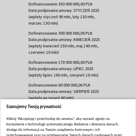
Dofinansowanie 350 000 000,00 PLN
Data podpisania umowy: STYCZEŃ 2025
(wpłaty styczeń 90 mln, luty 130 mln,
marzec 130 mln)
Dofinansowanie 300 000 000,00 PLN
Data podpisania umowy: KWIECIEŃ 2025
(wpłaty kwiecień 150 mln, maj 140 mln,
czerwiec 10 mln)
Dofinansowanie 170 000 000,00 PLN
Data podpisania umowy: LIPIEC 2025
(wpłaty lipiec 160 mln, sierpień 10 mln)
Dofinansowanie 60 000 000,00 PLN
Data podpisania umowy: SIERPIEŃ 2025
(wpłata wrzesień 60 mln)
Szanujemy Twoją prywatność
Dofinansowanie 635 783 051,21 PLN
Data podpisania umowy: WRZESIEŃ 2025
Kliknij "Akceptuję i przechodzę do serwisu", aby wyrazić zgody na
(wpłata wrzesień 100 mln, październik 350
korzystanie z technologii automatycznego śledzenia i zbierania danych,
mln, listopad 265 mln)
dostęp do informacji na Twoim urządzeniu końcowym i ich
przechowywanie oraz na przetwarzanie Twoich danych osobowych przez