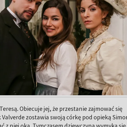
Teresą. Obiecuje jej, że przestanie zajmować się
 Valverde zostawia swoją córkę pod opieką Simo
ać z niej oka. Tymczasem dziewczyna wymyka się