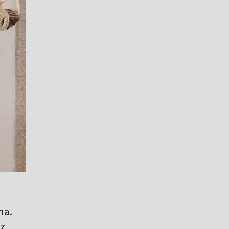
na.
 z