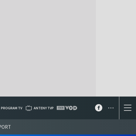
...
PROGRAM TV
ANTENY TVP
PORT