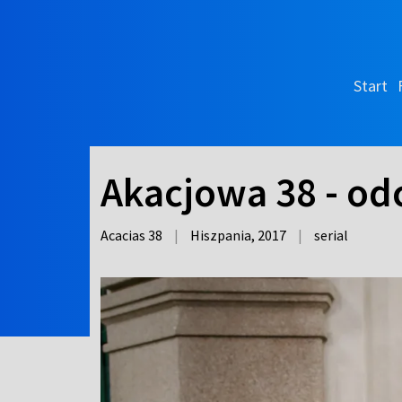
Start
Akacjowa 38 - od
Acacias 38
|
Hiszpania,
2017
|
serial