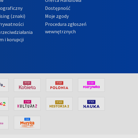
tograficzny
Dostępność
sing (znaki)
Moje zgody
Prywatności
Procedura zgłoszeń
wewnętrznych
przeciwdziałania
m i korupcji