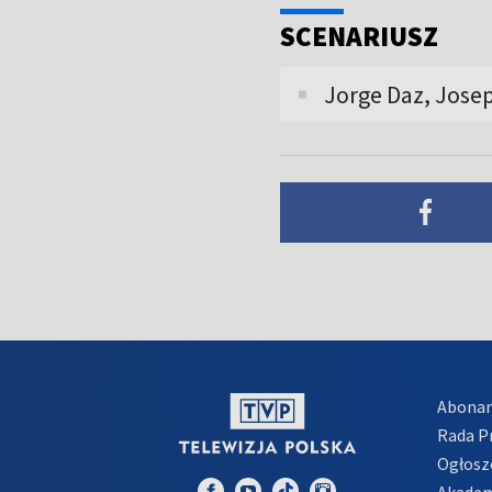
SCENARIUSZ
Jorge Daz, Josep
Abona
Rada 
Ogłosz
Akadem