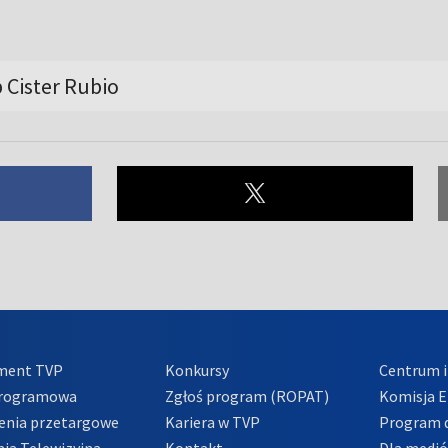
 Cister Rubio
ment TVP
Konkursy
Centrum i
Programowa
Zgłoś program (ROPAT)
Komisja E
enia przetargowe
Kariera w TVP
Program d
ia Telewizyjna
Kontakt
Dla medi