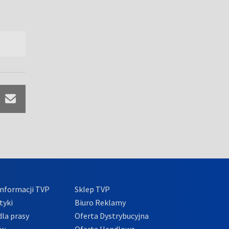
nformacji TVP
Sklep TVP
tyki
Biuro Reklamy
la prasy
Oferta Dystrybucyjna
ów
Oferta Handlowa