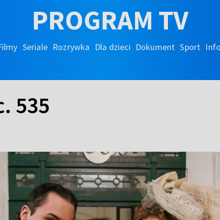
PROGRAM TV
Filmy
Seriale
Rozrywka
Dla dzieci
Dokument
Sport
Inf
c. 535