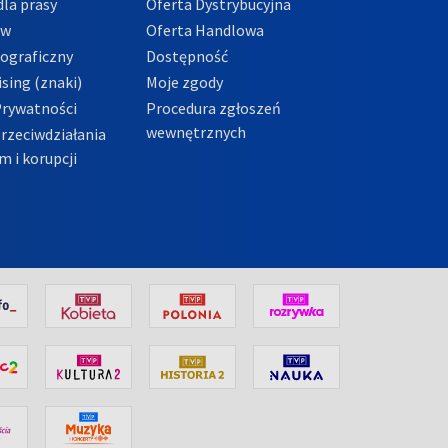
la prasy
Oferta Dystrybucyjna
ów
Oferta Handlowa
tograficzny
Dostępność
sing (znaki)
Moje zgody
Prywatności
Procedura zgłoszeń
wewnętrznych
przeciwdziałania
m i korupcji