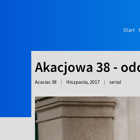
Start
Akacjowa 38 - od
Acacias 38
|
Hiszpania,
2017
|
serial