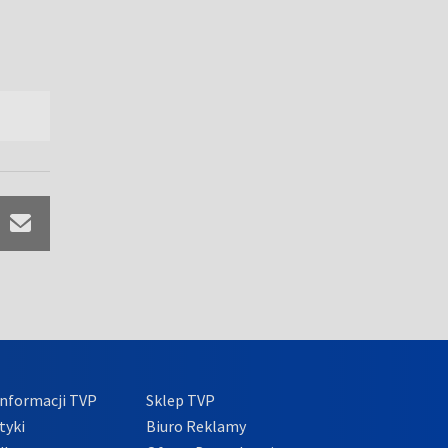
nformacji TVP
Sklep TVP
tyki
Biuro Reklamy