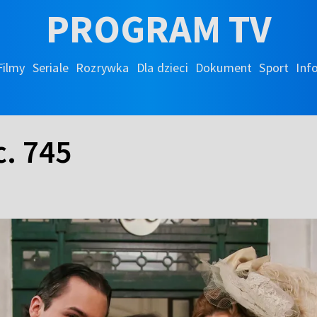
PROGRAM TV
Filmy
Seriale
Rozrywka
Dla dzieci
Dokument
Sport
Inf
c. 745