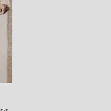
ecka,