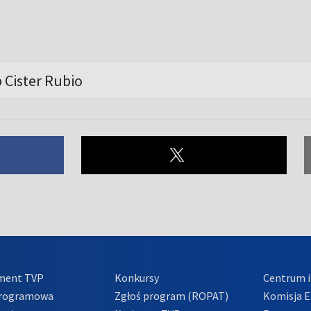
 Cister Rubio
ment TVP
Konkursy
Centrum i
Programowa
Zgłoś program (ROPAT)
Komisja E