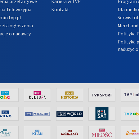
enia przetargowe
Kariera w TVP
Program d
ia Telewizyjna
Kontakt
Dla medi
min tvp.pl
Serwis fo
zeta ogłoszenia
Merchandi
acje o nadawcy
Polityka 
Polityka 
nadużycio