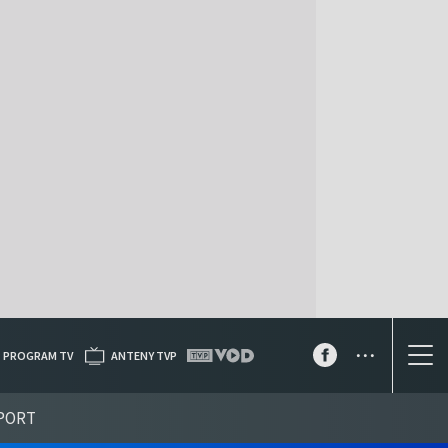
...
PROGRAM TV
ANTENY TVP
PORT