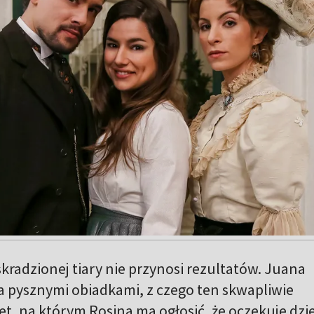
kradzionej tiary nie przynosi rezultatów. Juana
a pysznymi obiadkami, z czego ten skwapliwie
et, na którym Rosina ma ogłosić, że oczekuje dzi