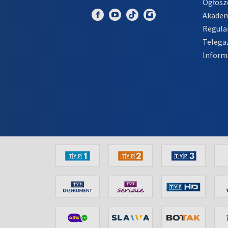
Ogłosz
Akadem
Regula
Telega
Inform