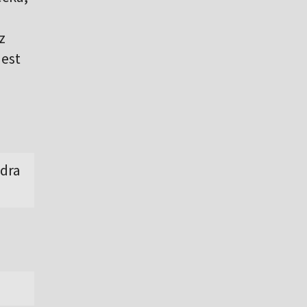
z
jest
dra