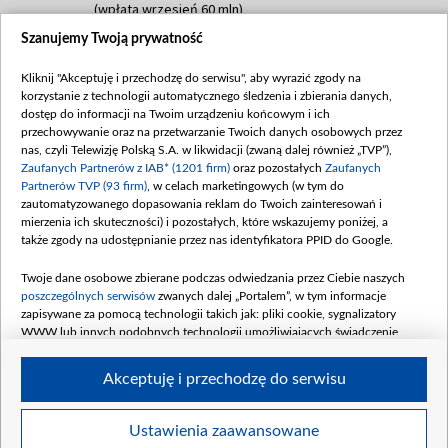
(wpłata wrzesień 60 mln)
Szanujemy Twoją prywatność
Dofinansowanie 635 783 051,21 PLN
Data podpisania umowy: WRZESIEŃ 2025
Kliknij "Akceptuję i przechodzę do serwisu", aby wyrazić zgody na
(wpłata wrzesień 100 mln, październik 350
korzystanie z technologii automatycznego śledzenia i zbierania danych,
mln, listopad 265 mln)
dostęp do informacji na Twoim urządzeniu końcowym i ich
przechowywanie oraz na przetwarzanie Twoich danych osobowych przez
Dofinansowanie 48 862 000,00 PLN
nas, czyli Telewizję Polską S.A. w likwidacji (zwaną dalej również „TVP”),
Data podpisania umowy: GRUDZIEŃ 2025
Zaufanych Partnerów z IAB* (1201 firm)
oraz pozostałych
Zaufanych
(wpłata grudzień 60,548 mln)
Partnerów TVP (93 firm)
, w celach marketingowych (w tym do
zautomatyzowanego dopasowania reklam do Twoich zainteresowań i
Dofinansowanie 900 000 000,00 PLN
mierzenia ich skuteczności) i pozostałych, które wskazujemy poniżej, a
Data podpisania umowy: LUTY 2026 (wpłata
także zgody na udostępnianie przez nas identyfikatora PPID do Google.
26 lutego 80 mln, 4 marca 370 mln,
8
kwiecień 180 mln, 7 maja 180 mln, 8
Twoje dane osobowe zbierane podczas odwiedzania przez Ciebie naszych
czerwca 90 mln)
poszczególnych serwisów
zwanych dalej „Portalem”, w tym informacje
zapisywane za pomocą technologii takich jak: pliki cookie, sygnalizatory
Dofinansowanie 250 000 000,00 PLN
WWW lub innych podobnych technologii umożliwiających świadczenie
Data podpisania umowy LIPIEC 2026 (wpłata
dopasowanych i bezpiecznych usług, personalizację treści oraz reklam,
udostępnianie funkcji mediów społecznościowych oraz analizowanie ruchu
4 sierpnia 250 mln
Akceptuję i przechodzę do serwisu
w Internecie.
Twoje dane osobowe zbierane podczas odwiedzania przez Ciebie
Ustawienia zaawansowane
poszczególnych serwisów
na Portalu, takie jak adresy IP, identyfikatory