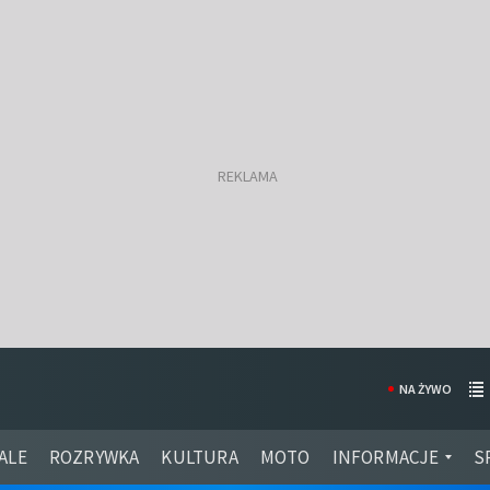
NA ŻYWO
ALE
ROZRYWKA
KULTURA
MOTO
INFORMACJE
S