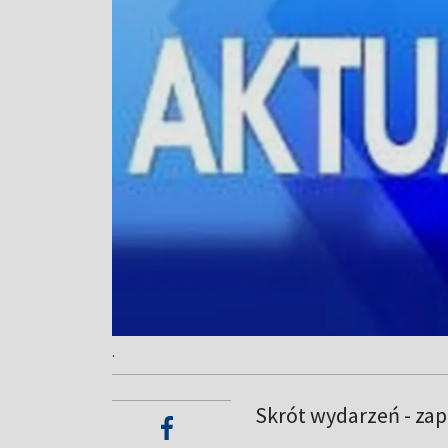
.
Skrót wydarzeń - za