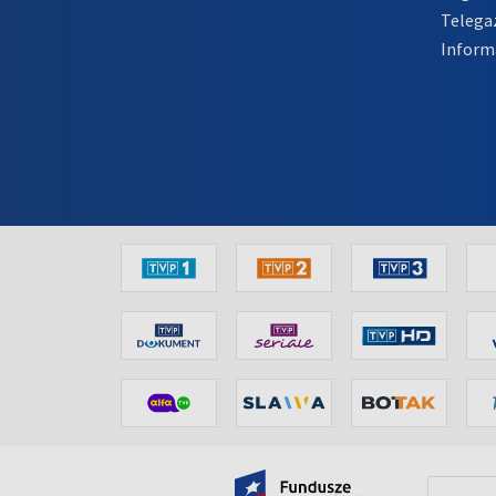
Telega
Inform