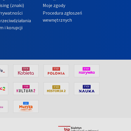
sing (znaki)
Moje zgody
Prywatności
Procedura zgłoszeń
wewnętrznych
przeciwdziałania
m i korupcji