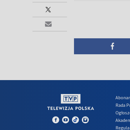
Abona
Rada 
Ogłosz
Akadem
Regula