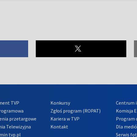
ment TVP
Konkursy
Centrum i
Programowa
Zgłoś program (ROPAT)
Komisja E
enia przetargowe
Kariera w TVP
Program d
ia Telewizyjna
Kontakt
Dla medi
min tvp.pl
Serwis fo