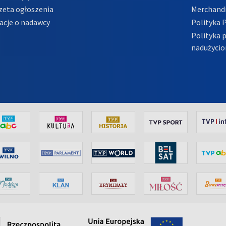
zeta ogłoszenia
Merchandi
acje o nadawcy
Polityka 
Polityka 
nadużycio