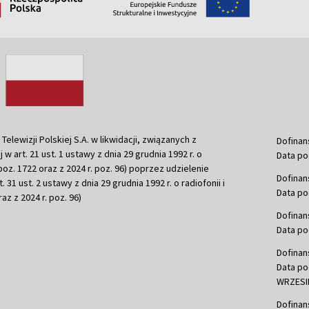
ewizji Polskiej S.A. w likwidacji, związanych z
Dofinan
j w art. 21 ust. 1 ustawy z dnia 29 grudnia 1992 r. o
Data po
r. poz. 1722 oraz z 2024 r. poz. 96) poprzez udzielenie
Dofinan
 31 ust. 2 ustawy z dnia 29 grudnia 1992 r. o radiofonii i
Data po
raz z 2024 r. poz. 96)
Dofinan
Data po
Dofinan
Data po
WRZESIE
Dofinan