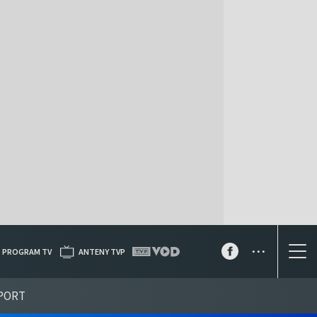
...
PROGRAM TV
ANTENY TVP
PORT