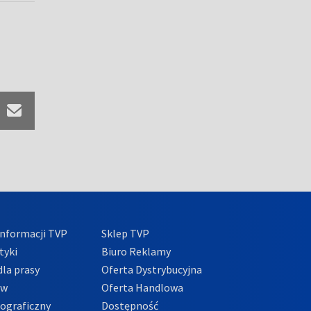
nformacji TVP
Sklep TVP
tyki
Biuro Reklamy
la prasy
Oferta Dystrybucyjna
ów
Oferta Handlowa
tograficzny
Dostępność