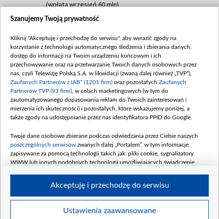
(wpłata wrzesień 60 mln)
Szanujemy Twoją prywatność
Dofinansowanie 635 783 051,21 PLN
Data podpisania umowy: WRZESIEŃ 2025
Kliknij "Akceptuję i przechodzę do serwisu", aby wyrazić zgody na
(wpłata wrzesień 100 mln, październik 350
korzystanie z technologii automatycznego śledzenia i zbierania danych,
mln, listopad 265 mln)
dostęp do informacji na Twoim urządzeniu końcowym i ich
przechowywanie oraz na przetwarzanie Twoich danych osobowych przez
Dofinansowanie 48 862 000,00 PLN
nas, czyli Telewizję Polską S.A. w likwidacji (zwaną dalej również „TVP”),
Data podpisania umowy: GRUDZIEŃ 2025
Zaufanych Partnerów z IAB* (1201 firm)
oraz pozostałych
Zaufanych
(wpłata grudzień 60,548 mln)
Partnerów TVP (93 firm)
, w celach marketingowych (w tym do
zautomatyzowanego dopasowania reklam do Twoich zainteresowań i
Dofinansowanie 900 000 000,00 PLN
mierzenia ich skuteczności) i pozostałych, które wskazujemy poniżej, a
Data podpisania umowy: LUTY 2026 (wpłata
także zgody na udostępnianie przez nas identyfikatora PPID do Google.
26 lutego 80 mln, 4 marca 370 mln,
8
kwiecień 180 mln, 7 maja 180 mln, 8
Twoje dane osobowe zbierane podczas odwiedzania przez Ciebie naszych
czerwca 90 mln)
poszczególnych serwisów
zwanych dalej „Portalem”, w tym informacje
zapisywane za pomocą technologii takich jak: pliki cookie, sygnalizatory
Dofinansowanie 250 000 000,00 PLN
WWW lub innych podobnych technologii umożliwiających świadczenie
Data podpisania umowy LIPIEC 2026 (wpłata
dopasowanych i bezpiecznych usług, personalizację treści oraz reklam,
udostępnianie funkcji mediów społecznościowych oraz analizowanie ruchu
4 sierpnia 250 mln
Akceptuję i przechodzę do serwisu
w Internecie.
Twoje dane osobowe zbierane podczas odwiedzania przez Ciebie
Ustawienia zaawansowane
poszczególnych serwisów
na Portalu, takie jak adresy IP, identyfikatory