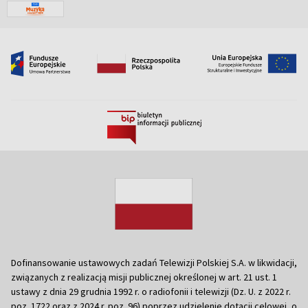
Dofinansowanie ustawowych zadań Telewizji Polskiej S.A. w likwidacji,
związanych z realizacją misji publicznej określonej w art. 21 ust. 1
ustawy z dnia 29 grudnia 1992 r. o radiofonii i telewizji (Dz. U. z 2022 r.
poz. 1722 oraz z 2024 r. poz. 96) poprzez udzielenie dotacji celowej, o