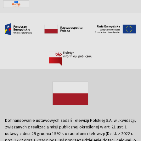
Dofinansowanie ustawowych zadań Telewizji Polskiej S.A. w likwidacji,
związanych z realizacją misji publicznej określonej w art. 21 ust. 1
ustawy z dnia 29 grudnia 1992 r. o radiofonii i telewizji (Dz. U. z 2022 r.
poz. 1722 oraz z 2024 r. poz. 96) poprzez udzielenie dotacji celowej, o