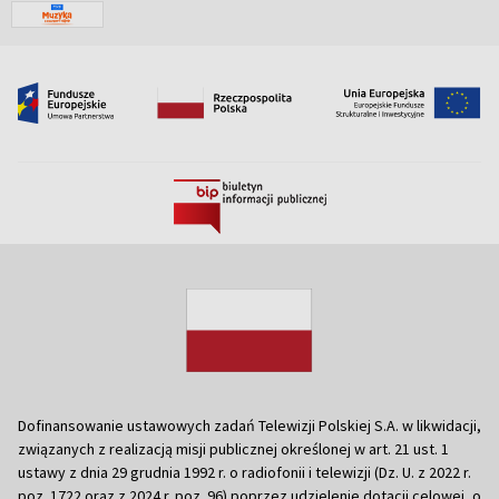
Dofinansowanie ustawowych zadań Telewizji Polskiej S.A. w likwidacji,
związanych z realizacją misji publicznej określonej w art. 21 ust. 1
ustawy z dnia 29 grudnia 1992 r. o radiofonii i telewizji (Dz. U. z 2022 r.
poz. 1722 oraz z 2024 r. poz. 96) poprzez udzielenie dotacji celowej, o