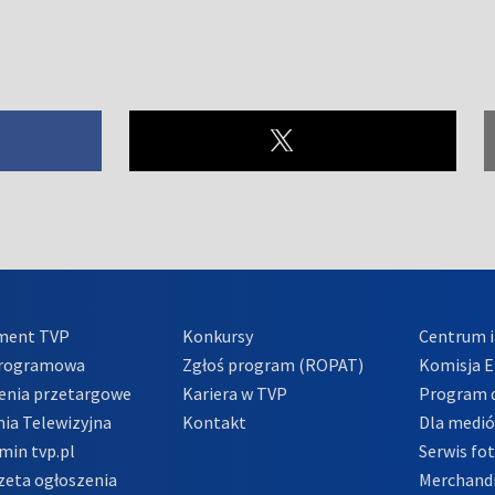
ment TVP
Konkursy
Centrum i
Programowa
Zgłoś program (ROPAT)
Komisja E
enia przetargowe
Kariera w TVP
Program d
ia Telewizyjna
Kontakt
Dla medi
min tvp.pl
Serwis fo
zeta ogłoszenia
Merchandi