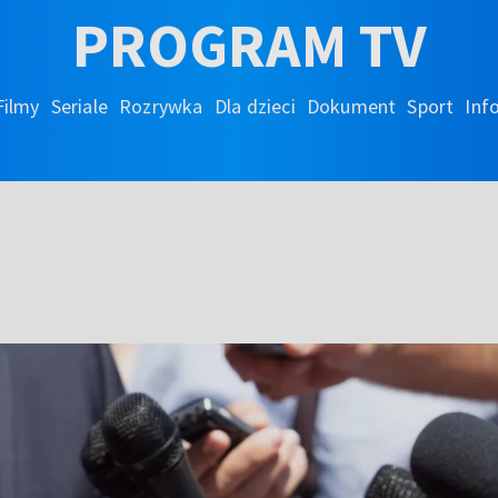
PROGRAM TV
Filmy
Seriale
Rozrywka
Dla dzieci
Dokument
Sport
Inf