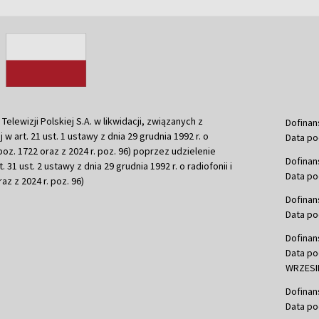
ewizji Polskiej S.A. w likwidacji, związanych z
Dofinan
j w art. 21 ust. 1 ustawy z dnia 29 grudnia 1992 r. o
Data po
r. poz. 1722 oraz z 2024 r. poz. 96) poprzez udzielenie
Dofinan
 31 ust. 2 ustawy z dnia 29 grudnia 1992 r. o radiofonii i
Data po
raz z 2024 r. poz. 96)
Dofinan
Data po
Dofinan
Data po
WRZESIE
Dofinan
Data po