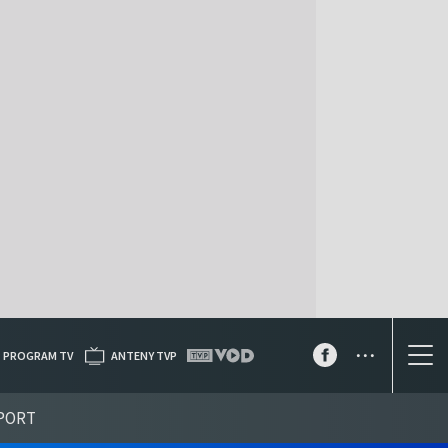
...
PROGRAM TV
ANTENY TVP
PORT