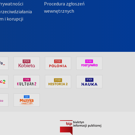
Prywatności
Procedura zgłoszeń
wewnętrznych
przeciwdziałania
m i korupcji