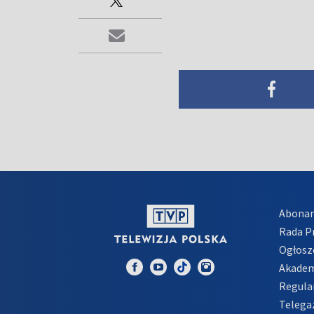
Abona
Rada 
Ogłosz
Akadem
Regula
Telega