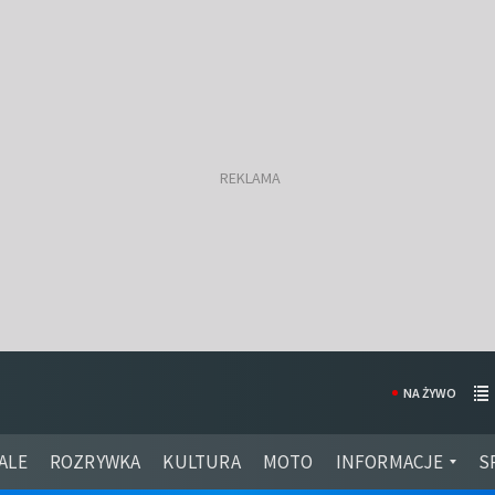
NA ŻYWO
ALE
ROZRYWKA
KULTURA
MOTO
INFORMACJE
S