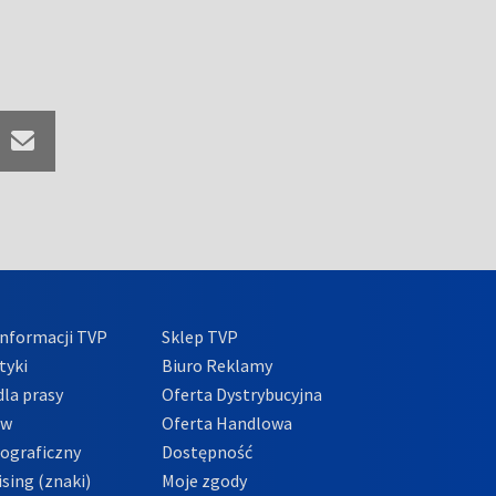
nformacji TVP
Sklep TVP
tyki
Biuro Reklamy
la prasy
Oferta Dystrybucyjna
ów
Oferta Handlowa
tograficzny
Dostępność
sing (znaki)
Moje zgody