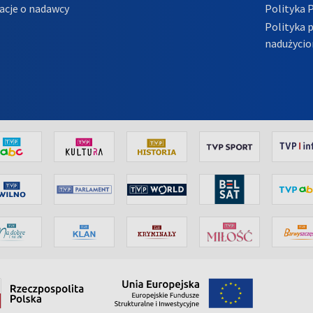
acje o nadawcy
Polityka 
Polityka 
nadużycio