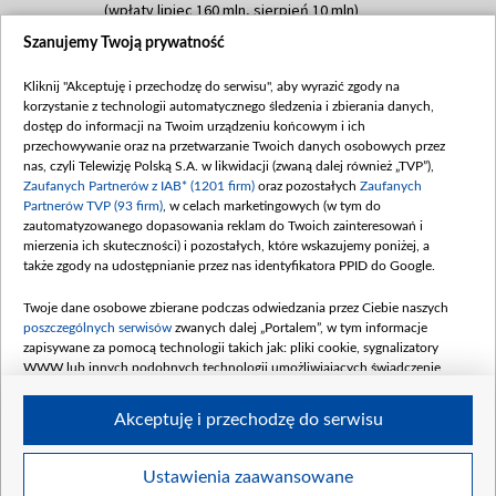
(wpłaty lipiec 160 mln, sierpień 10 mln)
Szanujemy Twoją prywatność
Dofinansowanie 60 000 000,00 PLN
Data podpisania umowy: SIERPIEŃ 2025
Kliknij "Akceptuję i przechodzę do serwisu", aby wyrazić zgody na
(wpłata wrzesień 60 mln)
korzystanie z technologii automatycznego śledzenia i zbierania danych,
Dofinansowanie 635 783 051,21 PLN
dostęp do informacji na Twoim urządzeniu końcowym i ich
przechowywanie oraz na przetwarzanie Twoich danych osobowych przez
Data podpisania umowy: WRZESIEŃ 2025
nas, czyli Telewizję Polską S.A. w likwidacji (zwaną dalej również „TVP”),
(wpłata wrzesień 100 mln, październik 350
Zaufanych Partnerów z IAB* (1201 firm)
oraz pozostałych
Zaufanych
mln, listopad 265 mln)
Partnerów TVP (93 firm)
, w celach marketingowych (w tym do
zautomatyzowanego dopasowania reklam do Twoich zainteresowań i
Dofinansowanie 48 862 000,00 PLN
mierzenia ich skuteczności) i pozostałych, które wskazujemy poniżej, a
Data podpisania umowy: GRUDZIEŃ 2025
także zgody na udostępnianie przez nas identyfikatora PPID do Google.
(wpłata grudzień 60,548 mln)
Twoje dane osobowe zbierane podczas odwiedzania przez Ciebie naszych
Dofinansowanie 900 000 000,00 PLN
poszczególnych serwisów
zwanych dalej „Portalem”, w tym informacje
Data podpisania umowy: LUTY 2026 (wpłata
zapisywane za pomocą technologii takich jak: pliki cookie, sygnalizatory
26 lutego 80 mln, 4 marca 370 mln,
8
WWW lub innych podobnych technologii umożliwiających świadczenie
kwiecień 180 mln, 7 maja 180 mln, 8
dopasowanych i bezpiecznych usług, personalizację treści oraz reklam,
udostępnianie funkcji mediów społecznościowych oraz analizowanie ruchu
czerwca 90 mln)
Akceptuję i przechodzę do serwisu
w Internecie.
Twoje dane osobowe zbierane podczas odwiedzania przez Ciebie
Ustawienia zaawansowane
poszczególnych serwisów
na Portalu, takie jak adresy IP, identyfikatory