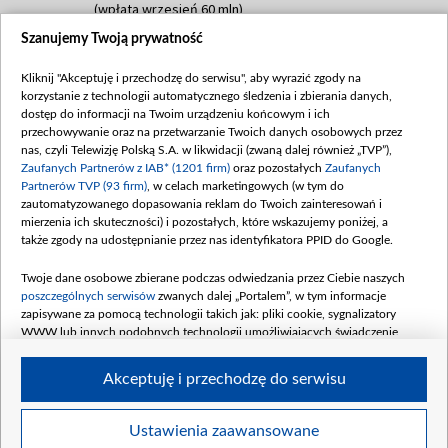
(wpłata wrzesień 60 mln)
Szanujemy Twoją prywatność
Dofinansowanie 635 783 051,21 PLN
Data podpisania umowy: WRZESIEŃ 2025
Kliknij "Akceptuję i przechodzę do serwisu", aby wyrazić zgody na
(wpłata wrzesień 100 mln, październik 350
korzystanie z technologii automatycznego śledzenia i zbierania danych,
mln, listopad 265 mln)
dostęp do informacji na Twoim urządzeniu końcowym i ich
przechowywanie oraz na przetwarzanie Twoich danych osobowych przez
Dofinansowanie 48 862 000,00 PLN
nas, czyli Telewizję Polską S.A. w likwidacji (zwaną dalej również „TVP”),
Data podpisania umowy: GRUDZIEŃ 2025
Zaufanych Partnerów z IAB* (1201 firm)
oraz pozostałych
Zaufanych
(wpłata grudzień 60,548 mln)
Partnerów TVP (93 firm)
, w celach marketingowych (w tym do
zautomatyzowanego dopasowania reklam do Twoich zainteresowań i
Dofinansowanie 900 000 000,00 PLN
mierzenia ich skuteczności) i pozostałych, które wskazujemy poniżej, a
Data podpisania umowy: LUTY 2026 (wpłata
także zgody na udostępnianie przez nas identyfikatora PPID do Google.
26 lutego 80 mln, 4 marca 370 mln,
8
kwiecień 180 mln, 7 maja 180 mln, 8
Twoje dane osobowe zbierane podczas odwiedzania przez Ciebie naszych
czerwca 90 mln)
poszczególnych serwisów
zwanych dalej „Portalem”, w tym informacje
zapisywane za pomocą technologii takich jak: pliki cookie, sygnalizatory
Dofinansowanie 250 000 000,00 PLN
WWW lub innych podobnych technologii umożliwiających świadczenie
Data podpisania umowy LIPIEC 2026 (wpłata
dopasowanych i bezpiecznych usług, personalizację treści oraz reklam,
udostępnianie funkcji mediów społecznościowych oraz analizowanie ruchu
4 sierpnia 250 mln
Akceptuję i przechodzę do serwisu
w Internecie.
Twoje dane osobowe zbierane podczas odwiedzania przez Ciebie
Ustawienia zaawansowane
poszczególnych serwisów
na Portalu, takie jak adresy IP, identyfikatory