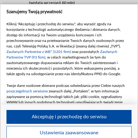
(wpłata wrzesień 60 mln)
Szanujemy Twoją prywatność
Dofinansowanie 635 783 051,21 PLN
Data podpisania umowy: WRZESIEŃ 2025
Kliknij "Akceptuję i przechodzę do serwisu", aby wyrazić zgody na
(wpłata wrzesień 100 mln, październik 350
korzystanie z technologii automatycznego śledzenia i zbierania danych,
mln, listopad 265 mln)
dostęp do informacji na Twoim urządzeniu końcowym i ich
przechowywanie oraz na przetwarzanie Twoich danych osobowych przez
Dofinansowanie 48 862 000,00 PLN
nas, czyli Telewizję Polską S.A. w likwidacji (zwaną dalej również „TVP”),
Data podpisania umowy: GRUDZIEŃ 2025
Zaufanych Partnerów z IAB* (1201 firm)
oraz pozostałych
Zaufanych
(wpłata grudzień 60,548 mln)
Partnerów TVP (93 firm)
, w celach marketingowych (w tym do
zautomatyzowanego dopasowania reklam do Twoich zainteresowań i
Dofinansowanie 900 000 000,00 PLN
mierzenia ich skuteczności) i pozostałych, które wskazujemy poniżej, a
Data podpisania umowy: LUTY 2026 (wpłata
także zgody na udostępnianie przez nas identyfikatora PPID do Google.
26 lutego 80 mln, 4 marca 370 mln,
8
kwiecień 180 mln, 7 maja 180 mln, 8
Twoje dane osobowe zbierane podczas odwiedzania przez Ciebie naszych
czerwca 90 mln)
poszczególnych serwisów
zwanych dalej „Portalem”, w tym informacje
zapisywane za pomocą technologii takich jak: pliki cookie, sygnalizatory
Dofinansowanie 250 000 000,00 PLN
WWW lub innych podobnych technologii umożliwiających świadczenie
Data podpisania umowy LIPIEC 2026 (wpłata
dopasowanych i bezpiecznych usług, personalizację treści oraz reklam,
udostępnianie funkcji mediów społecznościowych oraz analizowanie ruchu
4 sierpnia 250 mln
Akceptuję i przechodzę do serwisu
w Internecie.
Twoje dane osobowe zbierane podczas odwiedzania przez Ciebie
Ustawienia zaawansowane
poszczególnych serwisów
na Portalu, takie jak adresy IP, identyfikatory