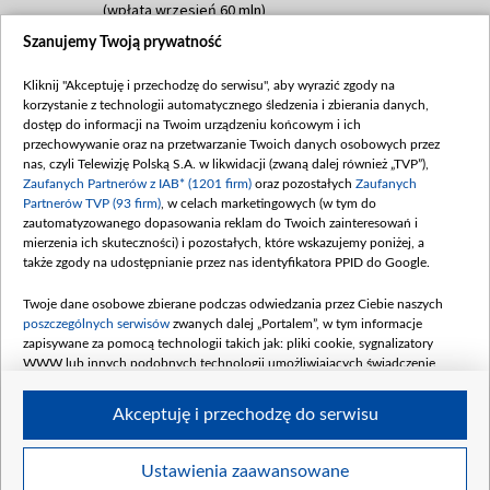
(wpłata wrzesień 60 mln)
Szanujemy Twoją prywatność
Dofinansowanie 635 783 051,21 PLN
Data podpisania umowy: WRZESIEŃ 2025
Kliknij "Akceptuję i przechodzę do serwisu", aby wyrazić zgody na
(wpłata wrzesień 100 mln, październik 350
korzystanie z technologii automatycznego śledzenia i zbierania danych,
mln, listopad 265 mln)
dostęp do informacji na Twoim urządzeniu końcowym i ich
przechowywanie oraz na przetwarzanie Twoich danych osobowych przez
Dofinansowanie 48 862 000,00 PLN
nas, czyli Telewizję Polską S.A. w likwidacji (zwaną dalej również „TVP”),
Data podpisania umowy: GRUDZIEŃ 2025
Zaufanych Partnerów z IAB* (1201 firm)
oraz pozostałych
Zaufanych
(wpłata grudzień 60,548 mln)
Partnerów TVP (93 firm)
, w celach marketingowych (w tym do
zautomatyzowanego dopasowania reklam do Twoich zainteresowań i
Dofinansowanie 900 000 000,00 PLN
mierzenia ich skuteczności) i pozostałych, które wskazujemy poniżej, a
Data podpisania umowy: LUTY 2026 (wpłata
także zgody na udostępnianie przez nas identyfikatora PPID do Google.
26 lutego 80 mln, 4 marca 370 mln,
8
kwiecień 180 mln, 7 maja 180 mln, 8
Twoje dane osobowe zbierane podczas odwiedzania przez Ciebie naszych
czerwca 90 mln)
poszczególnych serwisów
zwanych dalej „Portalem”, w tym informacje
zapisywane za pomocą technologii takich jak: pliki cookie, sygnalizatory
Dofinansowanie 250 000 000,00 PLN
WWW lub innych podobnych technologii umożliwiających świadczenie
Data podpisania umowy LIPIEC 2026 (wpłata
dopasowanych i bezpiecznych usług, personalizację treści oraz reklam,
udostępnianie funkcji mediów społecznościowych oraz analizowanie ruchu
4 sierpnia 250 mln
Akceptuję i przechodzę do serwisu
w Internecie.
Twoje dane osobowe zbierane podczas odwiedzania przez Ciebie
Ustawienia zaawansowane
poszczególnych serwisów
na Portalu, takie jak adresy IP, identyfikatory