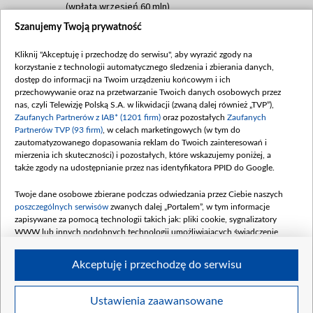
(wpłata wrzesień 60 mln)
Szanujemy Twoją prywatność
Dofinansowanie 635 783 051,21 PLN
Data podpisania umowy: WRZESIEŃ 2025
Kliknij "Akceptuję i przechodzę do serwisu", aby wyrazić zgody na
(wpłata wrzesień 100 mln, październik 350
korzystanie z technologii automatycznego śledzenia i zbierania danych,
mln, listopad 265 mln)
dostęp do informacji na Twoim urządzeniu końcowym i ich
przechowywanie oraz na przetwarzanie Twoich danych osobowych przez
Dofinansowanie 48 862 000,00 PLN
nas, czyli Telewizję Polską S.A. w likwidacji (zwaną dalej również „TVP”),
Data podpisania umowy: GRUDZIEŃ 2025
Zaufanych Partnerów z IAB* (1201 firm)
oraz pozostałych
Zaufanych
(wpłata grudzień 60,548 mln)
Partnerów TVP (93 firm)
, w celach marketingowych (w tym do
zautomatyzowanego dopasowania reklam do Twoich zainteresowań i
Dofinansowanie 900 000 000,00 PLN
mierzenia ich skuteczności) i pozostałych, które wskazujemy poniżej, a
Data podpisania umowy: LUTY 2026 (wpłata
także zgody na udostępnianie przez nas identyfikatora PPID do Google.
26 lutego 80 mln, 4 marca 370 mln,
8
kwiecień 180 mln, 7 maja 180 mln, 8
Twoje dane osobowe zbierane podczas odwiedzania przez Ciebie naszych
czerwca 90 mln)
poszczególnych serwisów
zwanych dalej „Portalem”, w tym informacje
zapisywane za pomocą technologii takich jak: pliki cookie, sygnalizatory
Dofinansowanie 250 000 000,00 PLN
WWW lub innych podobnych technologii umożliwiających świadczenie
Data podpisania umowy LIPIEC 2026 (wpłata
dopasowanych i bezpiecznych usług, personalizację treści oraz reklam,
udostępnianie funkcji mediów społecznościowych oraz analizowanie ruchu
4 sierpnia 250 mln
Akceptuję i przechodzę do serwisu
w Internecie.
Twoje dane osobowe zbierane podczas odwiedzania przez Ciebie
Ustawienia zaawansowane
poszczególnych serwisów
na Portalu, takie jak adresy IP, identyfikatory