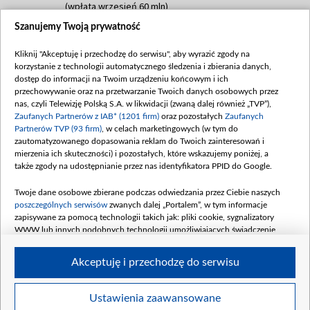
(wpłata wrzesień 60 mln)
Szanujemy Twoją prywatność
Dofinansowanie 635 783 051,21 PLN
Data podpisania umowy: WRZESIEŃ 2025
Kliknij "Akceptuję i przechodzę do serwisu", aby wyrazić zgody na
(wpłata wrzesień 100 mln, październik 350
korzystanie z technologii automatycznego śledzenia i zbierania danych,
mln, listopad 265 mln)
dostęp do informacji na Twoim urządzeniu końcowym i ich
przechowywanie oraz na przetwarzanie Twoich danych osobowych przez
Dofinansowanie 48 862 000,00 PLN
nas, czyli Telewizję Polską S.A. w likwidacji (zwaną dalej również „TVP”),
Data podpisania umowy: GRUDZIEŃ 2025
Zaufanych Partnerów z IAB* (1201 firm)
oraz pozostałych
Zaufanych
(wpłata grudzień 60,548 mln)
Partnerów TVP (93 firm)
, w celach marketingowych (w tym do
zautomatyzowanego dopasowania reklam do Twoich zainteresowań i
Dofinansowanie 900 000 000,00 PLN
mierzenia ich skuteczności) i pozostałych, które wskazujemy poniżej, a
Data podpisania umowy: LUTY 2026 (wpłata
także zgody na udostępnianie przez nas identyfikatora PPID do Google.
26 lutego 80 mln, 4 marca 370 mln,
8
kwiecień 180 mln, 7 maja 180 mln, 8
Twoje dane osobowe zbierane podczas odwiedzania przez Ciebie naszych
czerwca 90 mln)
poszczególnych serwisów
zwanych dalej „Portalem”, w tym informacje
zapisywane za pomocą technologii takich jak: pliki cookie, sygnalizatory
Dofinansowanie 250 000 000,00 PLN
WWW lub innych podobnych technologii umożliwiających świadczenie
Data podpisania umowy LIPIEC 2026 (wpłata
dopasowanych i bezpiecznych usług, personalizację treści oraz reklam,
udostępnianie funkcji mediów społecznościowych oraz analizowanie ruchu
4 sierpnia 250 mln
Akceptuję i przechodzę do serwisu
w Internecie.
Twoje dane osobowe zbierane podczas odwiedzania przez Ciebie
Ustawienia zaawansowane
poszczególnych serwisów
na Portalu, takie jak adresy IP, identyfikatory