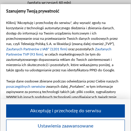
(wpłata wrzesień 60 mln)
Szanujemy Twoją prywatność
Dofinansowanie 635 783 051,21 PLN
Data podpisania umowy: WRZESIEŃ 2025
Kliknij "Akceptuję i przechodzę do serwisu", aby wyrazić zgody na
(wpłata wrzesień 100 mln, październik 350
korzystanie z technologii automatycznego śledzenia i zbierania danych,
mln, listopad 265 mln)
dostęp do informacji na Twoim urządzeniu końcowym i ich
przechowywanie oraz na przetwarzanie Twoich danych osobowych przez
Dofinansowanie 48 862 000,00 PLN
nas, czyli Telewizję Polską S.A. w likwidacji (zwaną dalej również „TVP”),
Data podpisania umowy: GRUDZIEŃ 2025
Zaufanych Partnerów z IAB* (1201 firm)
oraz pozostałych
Zaufanych
(wpłata grudzień 60,548 mln)
Partnerów TVP (93 firm)
, w celach marketingowych (w tym do
zautomatyzowanego dopasowania reklam do Twoich zainteresowań i
Dofinansowanie 900 000 000,00 PLN
mierzenia ich skuteczności) i pozostałych, które wskazujemy poniżej, a
Data podpisania umowy: LUTY 2026 (wpłata
także zgody na udostępnianie przez nas identyfikatora PPID do Google.
26 lutego 80 mln, 4 marca 370 mln,
8
kwiecień 180 mln, 7 maja 180 mln, 8
Twoje dane osobowe zbierane podczas odwiedzania przez Ciebie naszych
czerwca 90 mln)
poszczególnych serwisów
zwanych dalej „Portalem”, w tym informacje
zapisywane za pomocą technologii takich jak: pliki cookie, sygnalizatory
Dofinansowanie 250 000 000,00 PLN
WWW lub innych podobnych technologii umożliwiających świadczenie
Data podpisania umowy LIPIEC 2026 (wpłata
dopasowanych i bezpiecznych usług, personalizację treści oraz reklam,
udostępnianie funkcji mediów społecznościowych oraz analizowanie ruchu
4 sierpnia 250 mln
Akceptuję i przechodzę do serwisu
w Internecie.
Twoje dane osobowe zbierane podczas odwiedzania przez Ciebie
Ustawienia zaawansowane
poszczególnych serwisów
na Portalu, takie jak adresy IP, identyfikatory