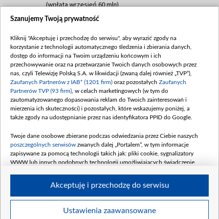
(wpłata wrzesień 60 mln)
Szanujemy Twoją prywatność
Dofinansowanie 635 783 051,21 PLN
Data podpisania umowy: WRZESIEŃ 2025
Kliknij "Akceptuję i przechodzę do serwisu", aby wyrazić zgody na
(wpłata wrzesień 100 mln, październik 350
korzystanie z technologii automatycznego śledzenia i zbierania danych,
mln, listopad 265 mln)
dostęp do informacji na Twoim urządzeniu końcowym i ich
przechowywanie oraz na przetwarzanie Twoich danych osobowych przez
Dofinansowanie 48 862 000,00 PLN
nas, czyli Telewizję Polską S.A. w likwidacji (zwaną dalej również „TVP”),
Data podpisania umowy: GRUDZIEŃ 2025
Zaufanych Partnerów z IAB* (1201 firm)
oraz pozostałych
Zaufanych
(wpłata grudzień 60,548 mln)
Partnerów TVP (93 firm)
, w celach marketingowych (w tym do
zautomatyzowanego dopasowania reklam do Twoich zainteresowań i
Dofinansowanie 900 000 000,00 PLN
mierzenia ich skuteczności) i pozostałych, które wskazujemy poniżej, a
Data podpisania umowy: LUTY 2026 (wpłata
także zgody na udostępnianie przez nas identyfikatora PPID do Google.
26 lutego 80 mln, 4 marca 370 mln,
8
kwiecień 180 mln, 7 maja 180 mln, 8
Twoje dane osobowe zbierane podczas odwiedzania przez Ciebie naszych
czerwca 90 mln)
poszczególnych serwisów
zwanych dalej „Portalem”, w tym informacje
zapisywane za pomocą technologii takich jak: pliki cookie, sygnalizatory
Dofinansowanie 250 000 000,00 PLN
WWW lub innych podobnych technologii umożliwiających świadczenie
Data podpisania umowy LIPIEC 2026 (wpłata
dopasowanych i bezpiecznych usług, personalizację treści oraz reklam,
udostępnianie funkcji mediów społecznościowych oraz analizowanie ruchu
4 sierpnia 250 mln
Akceptuję i przechodzę do serwisu
w Internecie.
Twoje dane osobowe zbierane podczas odwiedzania przez Ciebie
Ustawienia zaawansowane
poszczególnych serwisów
na Portalu, takie jak adresy IP, identyfikatory