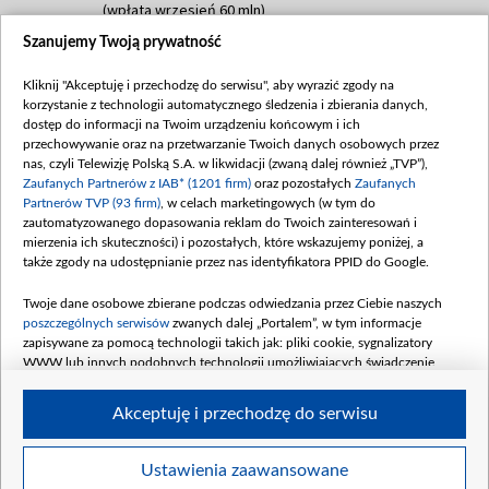
(wpłata wrzesień 60 mln)
Szanujemy Twoją prywatność
Dofinansowanie 635 783 051,21 PLN
Data podpisania umowy: WRZESIEŃ 2025
Kliknij "Akceptuję i przechodzę do serwisu", aby wyrazić zgody na
(wpłata wrzesień 100 mln, październik 350
korzystanie z technologii automatycznego śledzenia i zbierania danych,
mln, listopad 265 mln)
dostęp do informacji na Twoim urządzeniu końcowym i ich
przechowywanie oraz na przetwarzanie Twoich danych osobowych przez
Dofinansowanie 48 862 000,00 PLN
nas, czyli Telewizję Polską S.A. w likwidacji (zwaną dalej również „TVP”),
Data podpisania umowy: GRUDZIEŃ 2025
Zaufanych Partnerów z IAB* (1201 firm)
oraz pozostałych
Zaufanych
(wpłata grudzień 60,548 mln)
Partnerów TVP (93 firm)
, w celach marketingowych (w tym do
zautomatyzowanego dopasowania reklam do Twoich zainteresowań i
Dofinansowanie 900 000 000,00 PLN
mierzenia ich skuteczności) i pozostałych, które wskazujemy poniżej, a
Data podpisania umowy: LUTY 2026 (wpłata
także zgody na udostępnianie przez nas identyfikatora PPID do Google.
26 lutego 80 mln, 4 marca 370 mln,
8
kwiecień 180 mln, 7 maja 180 mln, 8
Twoje dane osobowe zbierane podczas odwiedzania przez Ciebie naszych
czerwca 90 mln)
poszczególnych serwisów
zwanych dalej „Portalem”, w tym informacje
zapisywane za pomocą technologii takich jak: pliki cookie, sygnalizatory
Dofinansowanie 250 000 000,00 PLN
WWW lub innych podobnych technologii umożliwiających świadczenie
Data podpisania umowy LIPIEC 2026 (wpłata
dopasowanych i bezpiecznych usług, personalizację treści oraz reklam,
udostępnianie funkcji mediów społecznościowych oraz analizowanie ruchu
4 sierpnia 250 mln
Akceptuję i przechodzę do serwisu
w Internecie.
Twoje dane osobowe zbierane podczas odwiedzania przez Ciebie
Ustawienia zaawansowane
poszczególnych serwisów
na Portalu, takie jak adresy IP, identyfikatory