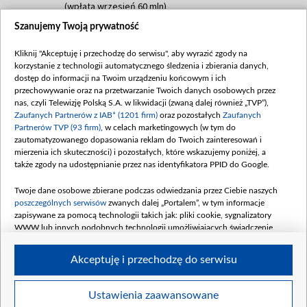
(wpłata wrzesień 60 mln)
Szanujemy Twoją prywatność
Dofinansowanie 635 783 051,21 PLN
Data podpisania umowy: WRZESIEŃ 2025
Kliknij "Akceptuję i przechodzę do serwisu", aby wyrazić zgody na
(wpłata wrzesień 100 mln, październik 350
korzystanie z technologii automatycznego śledzenia i zbierania danych,
mln, listopad 265 mln)
dostęp do informacji na Twoim urządzeniu końcowym i ich
przechowywanie oraz na przetwarzanie Twoich danych osobowych przez
Dofinansowanie 48 862 000,00 PLN
nas, czyli Telewizję Polską S.A. w likwidacji (zwaną dalej również „TVP”),
Data podpisania umowy: GRUDZIEŃ 2025
Zaufanych Partnerów z IAB* (1201 firm)
oraz pozostałych
Zaufanych
(wpłata grudzień 60,548 mln)
Partnerów TVP (93 firm)
, w celach marketingowych (w tym do
zautomatyzowanego dopasowania reklam do Twoich zainteresowań i
Dofinansowanie 900 000 000,00 PLN
mierzenia ich skuteczności) i pozostałych, które wskazujemy poniżej, a
Data podpisania umowy: LUTY 2026 (wpłata
także zgody na udostępnianie przez nas identyfikatora PPID do Google.
26 lutego 80 mln, 4 marca 370 mln,
8
kwiecień 180 mln, 7 maja 180 mln, 8
Twoje dane osobowe zbierane podczas odwiedzania przez Ciebie naszych
czerwca 90 mln)
poszczególnych serwisów
zwanych dalej „Portalem”, w tym informacje
zapisywane za pomocą technologii takich jak: pliki cookie, sygnalizatory
Dofinansowanie 250 000 000,00 PLN
WWW lub innych podobnych technologii umożliwiających świadczenie
Data podpisania umowy LIPIEC 2026 (wpłata
dopasowanych i bezpiecznych usług, personalizację treści oraz reklam,
udostępnianie funkcji mediów społecznościowych oraz analizowanie ruchu
4 sierpnia 250 mln
Akceptuję i przechodzę do serwisu
w Internecie.
Twoje dane osobowe zbierane podczas odwiedzania przez Ciebie
Ustawienia zaawansowane
poszczególnych serwisów
na Portalu, takie jak adresy IP, identyfikatory