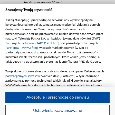
(wpłata wrzesień 60 mln)
Szanujemy Twoją prywatność
Dofinansowanie 635 783 051,21 PLN
Data podpisania umowy: WRZESIEŃ 2025
Kliknij "Akceptuję i przechodzę do serwisu", aby wyrazić zgody na
(wpłata wrzesień 100 mln, październik 350
korzystanie z technologii automatycznego śledzenia i zbierania danych,
mln, listopad 265 mln)
dostęp do informacji na Twoim urządzeniu końcowym i ich
przechowywanie oraz na przetwarzanie Twoich danych osobowych przez
Dofinansowanie 48 862 000,00 PLN
nas, czyli Telewizję Polską S.A. w likwidacji (zwaną dalej również „TVP”),
Data podpisania umowy: GRUDZIEŃ 2025
Zaufanych Partnerów z IAB* (1201 firm)
oraz pozostałych
Zaufanych
(wpłata grudzień 60,548 mln)
Partnerów TVP (93 firm)
, w celach marketingowych (w tym do
zautomatyzowanego dopasowania reklam do Twoich zainteresowań i
Dofinansowanie 900 000 000,00 PLN
mierzenia ich skuteczności) i pozostałych, które wskazujemy poniżej, a
Data podpisania umowy: LUTY 2026 (wpłata
także zgody na udostępnianie przez nas identyfikatora PPID do Google.
26 lutego 80 mln, 4 marca 370 mln,
8
kwiecień 180 mln, 7 maja 180 mln, 8
Twoje dane osobowe zbierane podczas odwiedzania przez Ciebie naszych
czerwca 90 mln)
poszczególnych serwisów
zwanych dalej „Portalem”, w tym informacje
zapisywane za pomocą technologii takich jak: pliki cookie, sygnalizatory
Dofinansowanie 250 000 000,00 PLN
WWW lub innych podobnych technologii umożliwiających świadczenie
Data podpisania umowy LIPIEC 2026 (wpłata
dopasowanych i bezpiecznych usług, personalizację treści oraz reklam,
udostępnianie funkcji mediów społecznościowych oraz analizowanie ruchu
4 sierpnia 250 mln
Akceptuję i przechodzę do serwisu
w Internecie.
Twoje dane osobowe zbierane podczas odwiedzania przez Ciebie
Ustawienia zaawansowane
poszczególnych serwisów
na Portalu, takie jak adresy IP, identyfikatory