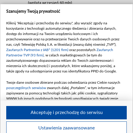
(wpłata wrzesień 60 mln)
Szanujemy Twoją prywatność
Dofinansowanie 635 783 051,21 PLN
Data podpisania umowy: WRZESIEŃ 2025
Kliknij "Akceptuję i przechodzę do serwisu", aby wyrazić zgody na
(wpłata wrzesień 100 mln, październik 350
korzystanie z technologii automatycznego śledzenia i zbierania danych,
mln, listopad 265 mln)
dostęp do informacji na Twoim urządzeniu końcowym i ich
przechowywanie oraz na przetwarzanie Twoich danych osobowych przez
Dofinansowanie 48 862 000,00 PLN
nas, czyli Telewizję Polską S.A. w likwidacji (zwaną dalej również „TVP”),
Data podpisania umowy: GRUDZIEŃ 2025
Zaufanych Partnerów z IAB* (1201 firm)
oraz pozostałych
Zaufanych
(wpłata grudzień 60,548 mln)
Partnerów TVP (93 firm)
, w celach marketingowych (w tym do
zautomatyzowanego dopasowania reklam do Twoich zainteresowań i
Dofinansowanie 900 000 000,00 PLN
mierzenia ich skuteczności) i pozostałych, które wskazujemy poniżej, a
Data podpisania umowy: LUTY 2026 (wpłata
także zgody na udostępnianie przez nas identyfikatora PPID do Google.
26 lutego 80 mln, 4 marca 370 mln,
8
kwiecień 180 mln, 7 maja 180 mln, 8
Twoje dane osobowe zbierane podczas odwiedzania przez Ciebie naszych
czerwca 90 mln)
poszczególnych serwisów
zwanych dalej „Portalem”, w tym informacje
zapisywane za pomocą technologii takich jak: pliki cookie, sygnalizatory
Dofinansowanie 250 000 000,00 PLN
WWW lub innych podobnych technologii umożliwiających świadczenie
Data podpisania umowy LIPIEC 2026 (wpłata
dopasowanych i bezpiecznych usług, personalizację treści oraz reklam,
udostępnianie funkcji mediów społecznościowych oraz analizowanie ruchu
4 sierpnia 250 mln
Akceptuję i przechodzę do serwisu
w Internecie.
Twoje dane osobowe zbierane podczas odwiedzania przez Ciebie
Ustawienia zaawansowane
poszczególnych serwisów
na Portalu, takie jak adresy IP, identyfikatory