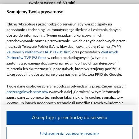
(wpłata wrzesień 60 mln)
Szanujemy Twoją prywatność
Dofinansowanie 635 783 051,21 PLN
Data podpisania umowy: WRZESIEŃ 2025
Kliknij "Akceptuję i przechodzę do serwisu", aby wyrazić zgody na
(wpłata wrzesień 100 mln, październik 350
korzystanie z technologii automatycznego śledzenia i zbierania danych,
mln, listopad 265 mln)
dostęp do informacji na Twoim urządzeniu końcowym i ich
przechowywanie oraz na przetwarzanie Twoich danych osobowych przez
Dofinansowanie 48 862 000,00 PLN
nas, czyli Telewizję Polską S.A. w likwidacji (zwaną dalej również „TVP”),
Data podpisania umowy: GRUDZIEŃ 2025
Zaufanych Partnerów z IAB* (1201 firm)
oraz pozostałych
Zaufanych
(wpłata grudzień 60,548 mln)
Partnerów TVP (93 firm)
, w celach marketingowych (w tym do
zautomatyzowanego dopasowania reklam do Twoich zainteresowań i
Dofinansowanie 900 000 000,00 PLN
mierzenia ich skuteczności) i pozostałych, które wskazujemy poniżej, a
Data podpisania umowy: LUTY 2026 (wpłata
także zgody na udostępnianie przez nas identyfikatora PPID do Google.
26 lutego 80 mln, 4 marca 370 mln,
8
kwiecień 180 mln, 7 maja 180 mln, 8
Twoje dane osobowe zbierane podczas odwiedzania przez Ciebie naszych
czerwca 90 mln)
poszczególnych serwisów
zwanych dalej „Portalem”, w tym informacje
zapisywane za pomocą technologii takich jak: pliki cookie, sygnalizatory
Dofinansowanie 250 000 000,00 PLN
WWW lub innych podobnych technologii umożliwiających świadczenie
Data podpisania umowy LIPIEC 2026 (wpłata
dopasowanych i bezpiecznych usług, personalizację treści oraz reklam,
udostępnianie funkcji mediów społecznościowych oraz analizowanie ruchu
4 sierpnia 250 mln
Akceptuję i przechodzę do serwisu
w Internecie.
Twoje dane osobowe zbierane podczas odwiedzania przez Ciebie
Ustawienia zaawansowane
poszczególnych serwisów
na Portalu, takie jak adresy IP, identyfikatory