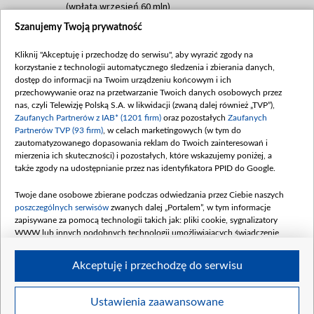
(wpłata wrzesień 60 mln)
Szanujemy Twoją prywatność
Dofinansowanie 635 783 051,21 PLN
Data podpisania umowy: WRZESIEŃ 2025
Kliknij "Akceptuję i przechodzę do serwisu", aby wyrazić zgody na
(wpłata wrzesień 100 mln, październik 350
korzystanie z technologii automatycznego śledzenia i zbierania danych,
mln, listopad 265 mln)
dostęp do informacji na Twoim urządzeniu końcowym i ich
przechowywanie oraz na przetwarzanie Twoich danych osobowych przez
Dofinansowanie 48 862 000,00 PLN
nas, czyli Telewizję Polską S.A. w likwidacji (zwaną dalej również „TVP”),
Data podpisania umowy: GRUDZIEŃ 2025
Zaufanych Partnerów z IAB* (1201 firm)
oraz pozostałych
Zaufanych
(wpłata grudzień 60,548 mln)
Partnerów TVP (93 firm)
, w celach marketingowych (w tym do
zautomatyzowanego dopasowania reklam do Twoich zainteresowań i
Dofinansowanie 900 000 000,00 PLN
mierzenia ich skuteczności) i pozostałych, które wskazujemy poniżej, a
Data podpisania umowy: LUTY 2026 (wpłata
także zgody na udostępnianie przez nas identyfikatora PPID do Google.
26 lutego 80 mln, 4 marca 370 mln,
8
kwiecień 180 mln, 7 maja 180 mln, 8
Twoje dane osobowe zbierane podczas odwiedzania przez Ciebie naszych
czerwca 90 mln)
poszczególnych serwisów
zwanych dalej „Portalem”, w tym informacje
zapisywane za pomocą technologii takich jak: pliki cookie, sygnalizatory
Dofinansowanie 250 000 000,00 PLN
WWW lub innych podobnych technologii umożliwiających świadczenie
Data podpisania umowy LIPIEC 2026 (wpłata
dopasowanych i bezpiecznych usług, personalizację treści oraz reklam,
udostępnianie funkcji mediów społecznościowych oraz analizowanie ruchu
4 sierpnia 250 mln
Akceptuję i przechodzę do serwisu
w Internecie.
Twoje dane osobowe zbierane podczas odwiedzania przez Ciebie
Ustawienia zaawansowane
poszczególnych serwisów
na Portalu, takie jak adresy IP, identyfikatory