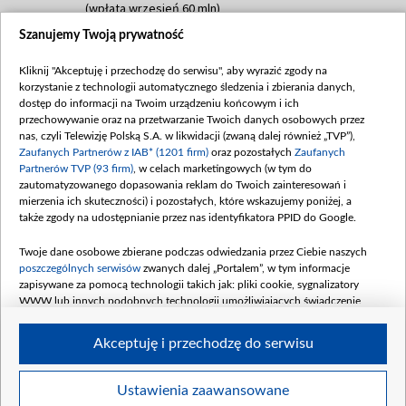
(wpłata wrzesień 60 mln)
Szanujemy Twoją prywatność
Dofinansowanie 635 783 051,21 PLN
Data podpisania umowy: WRZESIEŃ 2025
Kliknij "Akceptuję i przechodzę do serwisu", aby wyrazić zgody na
(wpłata wrzesień 100 mln, październik 350
korzystanie z technologii automatycznego śledzenia i zbierania danych,
mln, listopad 265 mln)
dostęp do informacji na Twoim urządzeniu końcowym i ich
przechowywanie oraz na przetwarzanie Twoich danych osobowych przez
Dofinansowanie 48 862 000,00 PLN
nas, czyli Telewizję Polską S.A. w likwidacji (zwaną dalej również „TVP”),
Data podpisania umowy: GRUDZIEŃ 2025
Zaufanych Partnerów z IAB* (1201 firm)
oraz pozostałych
Zaufanych
(wpłata grudzień 60,548 mln)
Partnerów TVP (93 firm)
, w celach marketingowych (w tym do
zautomatyzowanego dopasowania reklam do Twoich zainteresowań i
Dofinansowanie 900 000 000,00 PLN
mierzenia ich skuteczności) i pozostałych, które wskazujemy poniżej, a
Data podpisania umowy: LUTY 2026 (wpłata
także zgody na udostępnianie przez nas identyfikatora PPID do Google.
26 lutego 80 mln, 4 marca 370 mln,
8
kwiecień 180 mln, 7 maja 180 mln, 8
Twoje dane osobowe zbierane podczas odwiedzania przez Ciebie naszych
czerwca 90 mln)
poszczególnych serwisów
zwanych dalej „Portalem”, w tym informacje
zapisywane za pomocą technologii takich jak: pliki cookie, sygnalizatory
Dofinansowanie 250 000 000,00 PLN
WWW lub innych podobnych technologii umożliwiających świadczenie
Data podpisania umowy LIPIEC 2026 (wpłata
dopasowanych i bezpiecznych usług, personalizację treści oraz reklam,
udostępnianie funkcji mediów społecznościowych oraz analizowanie ruchu
4 sierpnia 250 mln
Akceptuję i przechodzę do serwisu
w Internecie.
Twoje dane osobowe zbierane podczas odwiedzania przez Ciebie
Ustawienia zaawansowane
poszczególnych serwisów
na Portalu, takie jak adresy IP, identyfikatory