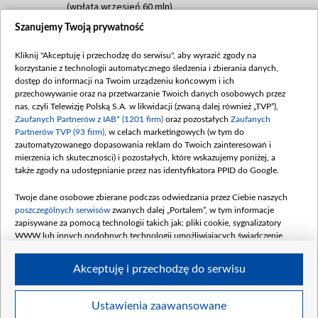
(wpłata wrzesień 60 mln)
Szanujemy Twoją prywatność
Dofinansowanie 635 783 051,21 PLN
Data podpisania umowy: WRZESIEŃ 2025
Kliknij "Akceptuję i przechodzę do serwisu", aby wyrazić zgody na
(wpłata wrzesień 100 mln, październik 350
korzystanie z technologii automatycznego śledzenia i zbierania danych,
mln, listopad 265 mln)
dostęp do informacji na Twoim urządzeniu końcowym i ich
przechowywanie oraz na przetwarzanie Twoich danych osobowych przez
Dofinansowanie 48 862 000,00 PLN
nas, czyli Telewizję Polską S.A. w likwidacji (zwaną dalej również „TVP”),
Data podpisania umowy: GRUDZIEŃ 2025
Zaufanych Partnerów z IAB* (1201 firm)
oraz pozostałych
Zaufanych
(wpłata grudzień 60,548 mln)
Partnerów TVP (93 firm)
, w celach marketingowych (w tym do
zautomatyzowanego dopasowania reklam do Twoich zainteresowań i
Dofinansowanie 900 000 000,00 PLN
mierzenia ich skuteczności) i pozostałych, które wskazujemy poniżej, a
Data podpisania umowy: LUTY 2026 (wpłata
także zgody na udostępnianie przez nas identyfikatora PPID do Google.
26 lutego 80 mln, 4 marca 370 mln,
8
kwiecień 180 mln, 7 maja 180 mln, 8
Twoje dane osobowe zbierane podczas odwiedzania przez Ciebie naszych
czerwca 90 mln)
poszczególnych serwisów
zwanych dalej „Portalem”, w tym informacje
zapisywane za pomocą technologii takich jak: pliki cookie, sygnalizatory
Dofinansowanie 250 000 000,00 PLN
WWW lub innych podobnych technologii umożliwiających świadczenie
Data podpisania umowy LIPIEC 2026 (wpłata
dopasowanych i bezpiecznych usług, personalizację treści oraz reklam,
udostępnianie funkcji mediów społecznościowych oraz analizowanie ruchu
4 sierpnia 250 mln
Akceptuję i przechodzę do serwisu
w Internecie.
Twoje dane osobowe zbierane podczas odwiedzania przez Ciebie
Ustawienia zaawansowane
poszczególnych serwisów
na Portalu, takie jak adresy IP, identyfikatory