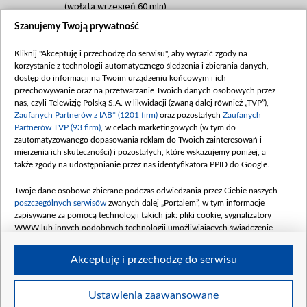
(wpłata wrzesień 60 mln)
Szanujemy Twoją prywatność
Dofinansowanie 635 783 051,21 PLN
Data podpisania umowy: WRZESIEŃ 2025
Kliknij "Akceptuję i przechodzę do serwisu", aby wyrazić zgody na
(wpłata wrzesień 100 mln, październik 350
korzystanie z technologii automatycznego śledzenia i zbierania danych,
mln, listopad 265 mln)
dostęp do informacji na Twoim urządzeniu końcowym i ich
przechowywanie oraz na przetwarzanie Twoich danych osobowych przez
Dofinansowanie 48 862 000,00 PLN
nas, czyli Telewizję Polską S.A. w likwidacji (zwaną dalej również „TVP”),
Data podpisania umowy: GRUDZIEŃ 2025
Zaufanych Partnerów z IAB* (1201 firm)
oraz pozostałych
Zaufanych
(wpłata grudzień 60,548 mln)
Partnerów TVP (93 firm)
, w celach marketingowych (w tym do
zautomatyzowanego dopasowania reklam do Twoich zainteresowań i
Dofinansowanie 900 000 000,00 PLN
mierzenia ich skuteczności) i pozostałych, które wskazujemy poniżej, a
Data podpisania umowy: LUTY 2026 (wpłata
także zgody na udostępnianie przez nas identyfikatora PPID do Google.
26 lutego 80 mln, 4 marca 370 mln,
8
kwiecień 180 mln, 7 maja 180 mln, 8
Twoje dane osobowe zbierane podczas odwiedzania przez Ciebie naszych
czerwca 90 mln)
poszczególnych serwisów
zwanych dalej „Portalem”, w tym informacje
zapisywane za pomocą technologii takich jak: pliki cookie, sygnalizatory
Dofinansowanie 250 000 000,00 PLN
WWW lub innych podobnych technologii umożliwiających świadczenie
Data podpisania umowy LIPIEC 2026 (wpłata
dopasowanych i bezpiecznych usług, personalizację treści oraz reklam,
udostępnianie funkcji mediów społecznościowych oraz analizowanie ruchu
4 sierpnia 250 mln
Akceptuję i przechodzę do serwisu
w Internecie.
Twoje dane osobowe zbierane podczas odwiedzania przez Ciebie
Ustawienia zaawansowane
poszczególnych serwisów
na Portalu, takie jak adresy IP, identyfikatory