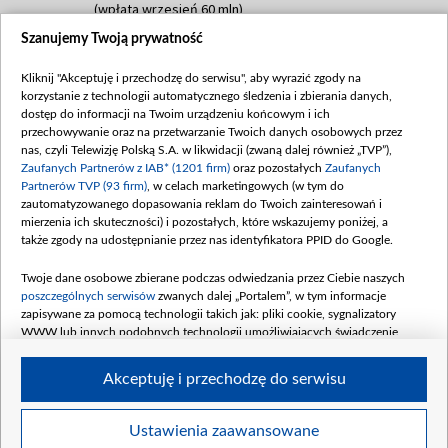
(wpłata wrzesień 60 mln)
Szanujemy Twoją prywatność
Dofinansowanie 635 783 051,21 PLN
Data podpisania umowy: WRZESIEŃ 2025
Kliknij "Akceptuję i przechodzę do serwisu", aby wyrazić zgody na
(wpłata wrzesień 100 mln, październik 350
korzystanie z technologii automatycznego śledzenia i zbierania danych,
mln, listopad 265 mln)
dostęp do informacji na Twoim urządzeniu końcowym i ich
przechowywanie oraz na przetwarzanie Twoich danych osobowych przez
Dofinansowanie 48 862 000,00 PLN
nas, czyli Telewizję Polską S.A. w likwidacji (zwaną dalej również „TVP”),
Data podpisania umowy: GRUDZIEŃ 2025
Zaufanych Partnerów z IAB* (1201 firm)
oraz pozostałych
Zaufanych
(wpłata grudzień 60,548 mln)
Partnerów TVP (93 firm)
, w celach marketingowych (w tym do
zautomatyzowanego dopasowania reklam do Twoich zainteresowań i
Dofinansowanie 900 000 000,00 PLN
mierzenia ich skuteczności) i pozostałych, które wskazujemy poniżej, a
Data podpisania umowy: LUTY 2026 (wpłata
także zgody na udostępnianie przez nas identyfikatora PPID do Google.
26 lutego 80 mln, 4 marca 370 mln,
8
kwiecień 180 mln, 7 maja 180 mln, 8
Twoje dane osobowe zbierane podczas odwiedzania przez Ciebie naszych
czerwca 90 mln)
poszczególnych serwisów
zwanych dalej „Portalem”, w tym informacje
zapisywane za pomocą technologii takich jak: pliki cookie, sygnalizatory
Dofinansowanie 250 000 000,00 PLN
WWW lub innych podobnych technologii umożliwiających świadczenie
Data podpisania umowy LIPIEC 2026 (wpłata
dopasowanych i bezpiecznych usług, personalizację treści oraz reklam,
udostępnianie funkcji mediów społecznościowych oraz analizowanie ruchu
4 sierpnia 250 mln
Akceptuję i przechodzę do serwisu
w Internecie.
Twoje dane osobowe zbierane podczas odwiedzania przez Ciebie
Ustawienia zaawansowane
poszczególnych serwisów
na Portalu, takie jak adresy IP, identyfikatory