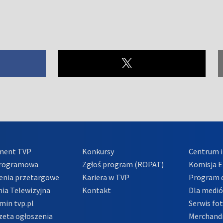
ment TVP
Konkursy
Centrum i
Programowa
Zgłoś program (ROPAT)
Komisja E
enia przetargowe
Kariera w TVP
Program d
ia Telewizyjna
Kontakt
Dla medi
min tvp.pl
Serwis fo
zeta ogłoszenia
Merchandi