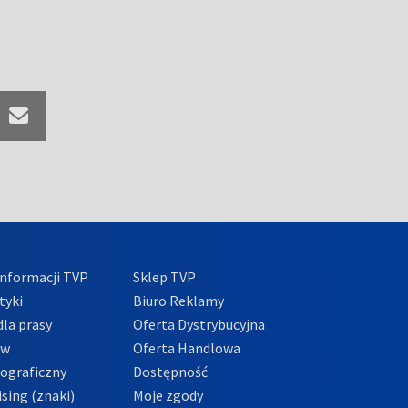
nformacji TVP
Sklep TVP
tyki
Biuro Reklamy
la prasy
Oferta Dystrybucyjna
ów
Oferta Handlowa
tograficzny
Dostępność
sing (znaki)
Moje zgody