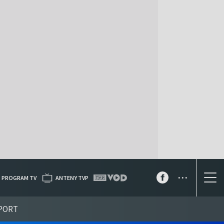
...
PROGRAM TV
ANTENY TVP
PORT