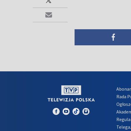
Abona
Rada 
Ogłosz
Akadem
Regula
Telega