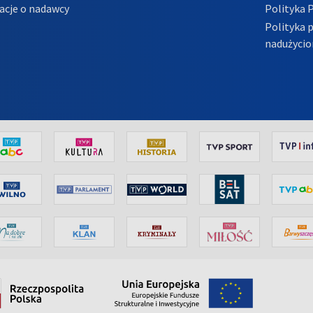
acje o nadawcy
Polityka 
Polityka 
nadużycio