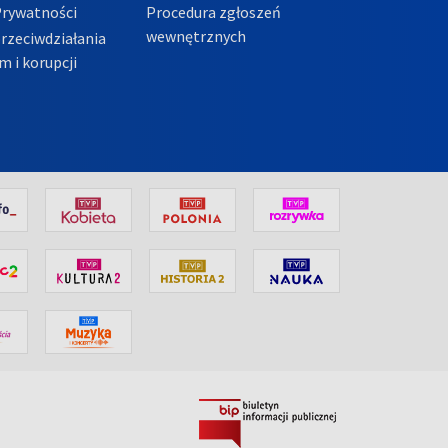
Prywatności
Procedura zgłoszeń
wewnętrznych
przeciwdziałania
m i korupcji