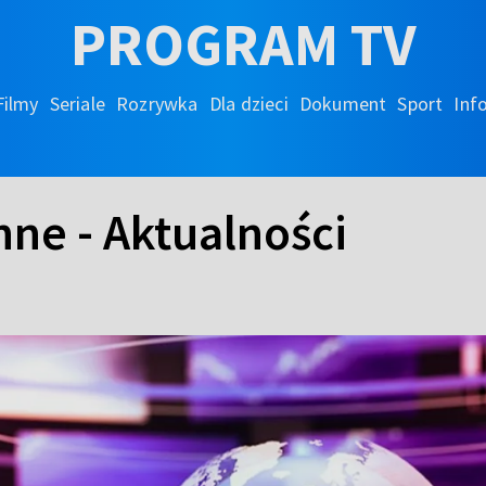
PROGRAM TV
Filmy
Seriale
Rozrywka
Dla dzieci
Dokument
Sport
Inf
nne - Aktualności