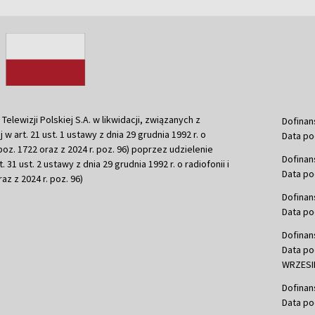
ewizji Polskiej S.A. w likwidacji, związanych z
Dofinan
j w art. 21 ust. 1 ustawy z dnia 29 grudnia 1992 r. o
Data po
r. poz. 1722 oraz z 2024 r. poz. 96) poprzez udzielenie
Dofinan
 31 ust. 2 ustawy z dnia 29 grudnia 1992 r. o radiofonii i
Data po
raz z 2024 r. poz. 96)
Dofinan
Data po
Dofinan
Data po
WRZESIE
Dofinan
Data po