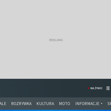
NA ŻYWO
ALE
ROZRYWKA
KULTURA
MOTO
INFORMACJE
S