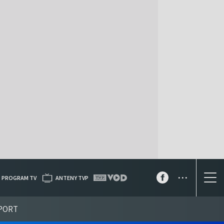
...
PROGRAM TV
ANTENY TVP
PORT