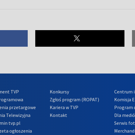
ment TVP
Konkursy
Centrum i
Programowa
Zgłoś program (ROPAT)
Komisja E
enia przetargowe
Kariera w TVP
Program d
ia Telewizyjna
Kontakt
Dla medi
min tvp.pl
Serwis fo
zeta ogłoszenia
Merchandi