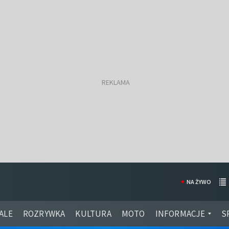
NA ŻYWO
ALE
ROZRYWKA
KULTURA
MOTO
INFORMACJE
S