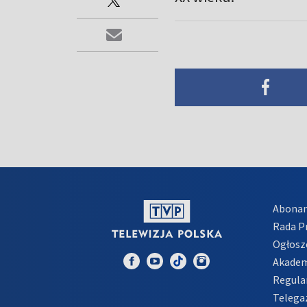
Abona
Rada 
Ogłosz
Akadem
Regula
Telega