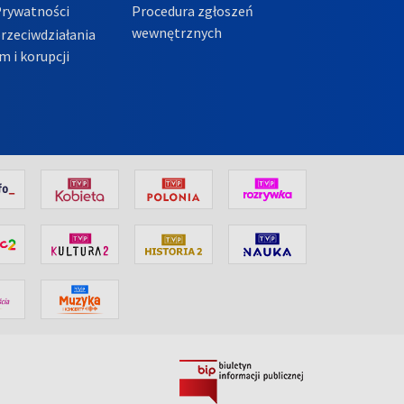
Prywatności
Procedura zgłoszeń
wewnętrznych
przeciwdziałania
m i korupcji