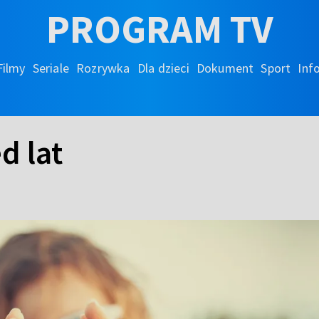
PROGRAM TV
Filmy
Seriale
Rozrywka
Dla dzieci
Dokument
Sport
Inf
d lat