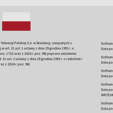
ewizji Polskiej S.A. w likwidacji, związanych z
Dofinan
j w art. 21 ust. 1 ustawy z dnia 29 grudnia 1992 r. o
Data po
r. poz. 1722 oraz z 2024 r. poz. 96) poprzez udzielenie
Dofinan
 31 ust. 2 ustawy z dnia 29 grudnia 1992 r. o radiofonii i
Data po
raz z 2024 r. poz. 96)
Dofinan
Data po
Dofinan
Data po
WRZESIE
Dofinan
Data po