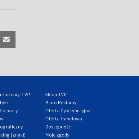
nformacji TVP
Sklep TVP
tyki
Biuro Reklamy
la prasy
Oferta Dystrybucyjna
ów
Oferta Handlowa
tograficzny
Dostępność
sing (znaki)
Moje zgody