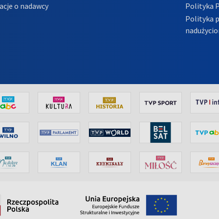
acje o nadawcy
Polityka 
Polityka 
nadużycio