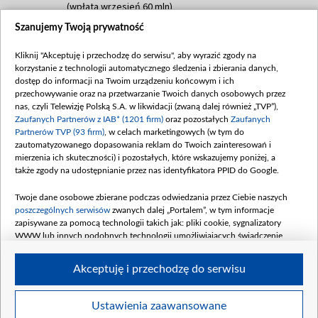
(wpłata wrzesień 60 mln)
Szanujemy Twoją prywatność
Dofinansowanie 635 783 051,21 PLN
Data podpisania umowy: WRZESIEŃ 2025
Kliknij "Akceptuję i przechodzę do serwisu", aby wyrazić zgody na
(wpłata wrzesień 100 mln, październik 350
korzystanie z technologii automatycznego śledzenia i zbierania danych,
mln, listopad 265 mln)
dostęp do informacji na Twoim urządzeniu końcowym i ich
przechowywanie oraz na przetwarzanie Twoich danych osobowych przez
Dofinansowanie 48 862 000,00 PLN
nas, czyli Telewizję Polską S.A. w likwidacji (zwaną dalej również „TVP”),
Data podpisania umowy: GRUDZIEŃ 2025
Zaufanych Partnerów z IAB* (1201 firm)
oraz pozostałych
Zaufanych
(wpłata grudzień 60,548 mln)
Partnerów TVP (93 firm)
, w celach marketingowych (w tym do
zautomatyzowanego dopasowania reklam do Twoich zainteresowań i
Dofinansowanie 900 000 000,00 PLN
mierzenia ich skuteczności) i pozostałych, które wskazujemy poniżej, a
Data podpisania umowy: LUTY 2026 (wpłata
także zgody na udostępnianie przez nas identyfikatora PPID do Google.
26 lutego 80 mln, 4 marca 370 mln,
8
kwiecień 180 mln, 7 maja 180 mln, 8
Twoje dane osobowe zbierane podczas odwiedzania przez Ciebie naszych
czerwca 90 mln)
poszczególnych serwisów
zwanych dalej „Portalem”, w tym informacje
zapisywane za pomocą technologii takich jak: pliki cookie, sygnalizatory
Dofinansowanie 250 000 000,00 PLN
WWW lub innych podobnych technologii umożliwiających świadczenie
Data podpisania umowy LIPIEC 2026 (wpłata
dopasowanych i bezpiecznych usług, personalizację treści oraz reklam,
udostępnianie funkcji mediów społecznościowych oraz analizowanie ruchu
4 sierpnia 250 mln
Akceptuję i przechodzę do serwisu
w Internecie.
Twoje dane osobowe zbierane podczas odwiedzania przez Ciebie
Ustawienia zaawansowane
poszczególnych serwisów
na Portalu, takie jak adresy IP, identyfikatory