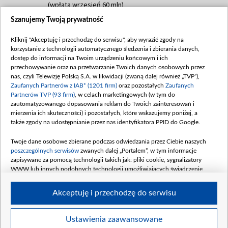
(wpłata wrzesień 60 mln)
Szanujemy Twoją prywatność
Dofinansowanie 635 783 051,21 PLN
Data podpisania umowy: WRZESIEŃ 2025
Kliknij "Akceptuję i przechodzę do serwisu", aby wyrazić zgody na
(wpłata wrzesień 100 mln, październik 350
korzystanie z technologii automatycznego śledzenia i zbierania danych,
mln, listopad 265 mln)
dostęp do informacji na Twoim urządzeniu końcowym i ich
przechowywanie oraz na przetwarzanie Twoich danych osobowych przez
Dofinansowanie 48 862 000,00 PLN
nas, czyli Telewizję Polską S.A. w likwidacji (zwaną dalej również „TVP”),
Data podpisania umowy: GRUDZIEŃ 2025
Zaufanych Partnerów z IAB* (1201 firm)
oraz pozostałych
Zaufanych
(wpłata grudzień 60,548 mln)
Partnerów TVP (93 firm)
, w celach marketingowych (w tym do
zautomatyzowanego dopasowania reklam do Twoich zainteresowań i
Dofinansowanie 900 000 000,00 PLN
mierzenia ich skuteczności) i pozostałych, które wskazujemy poniżej, a
Data podpisania umowy: LUTY 2026 (wpłata
także zgody na udostępnianie przez nas identyfikatora PPID do Google.
26 lutego 80 mln, 4 marca 370 mln,
8
kwiecień 180 mln, 7 maja 180 mln, 8
Twoje dane osobowe zbierane podczas odwiedzania przez Ciebie naszych
czerwca 90 mln)
poszczególnych serwisów
zwanych dalej „Portalem”, w tym informacje
zapisywane za pomocą technologii takich jak: pliki cookie, sygnalizatory
Dofinansowanie 250 000 000,00 PLN
WWW lub innych podobnych technologii umożliwiających świadczenie
Data podpisania umowy LIPIEC 2026 (wpłata
dopasowanych i bezpiecznych usług, personalizację treści oraz reklam,
udostępnianie funkcji mediów społecznościowych oraz analizowanie ruchu
4 sierpnia 250 mln
Akceptuję i przechodzę do serwisu
w Internecie.
Twoje dane osobowe zbierane podczas odwiedzania przez Ciebie
Ustawienia zaawansowane
poszczególnych serwisów
na Portalu, takie jak adresy IP, identyfikatory