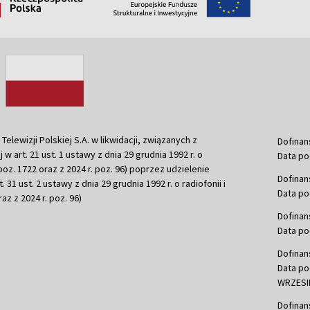
ewizji Polskiej S.A. w likwidacji, związanych z
Dofinan
j w art. 21 ust. 1 ustawy z dnia 29 grudnia 1992 r. o
Data po
r. poz. 1722 oraz z 2024 r. poz. 96) poprzez udzielenie
Dofinan
 31 ust. 2 ustawy z dnia 29 grudnia 1992 r. o radiofonii i
Data po
raz z 2024 r. poz. 96)
Dofinan
Data po
Dofinan
Data po
WRZESIE
Dofinan