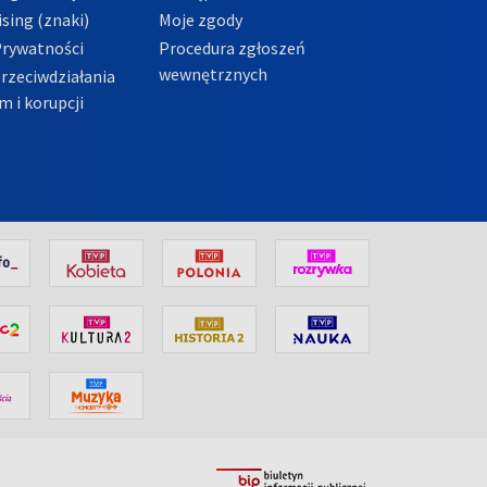
sing (znaki)
Moje zgody
Prywatności
Procedura zgłoszeń
wewnętrznych
przeciwdziałania
m i korupcji