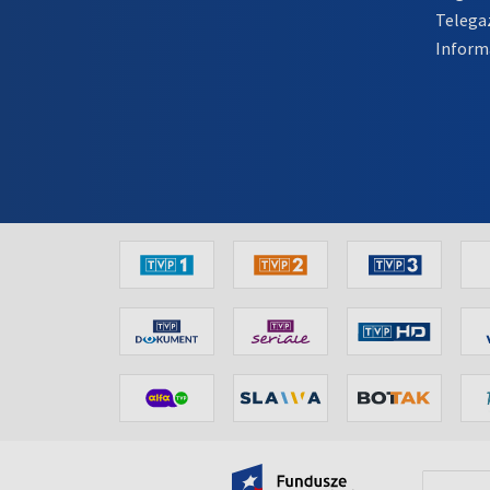
Telega
Inform