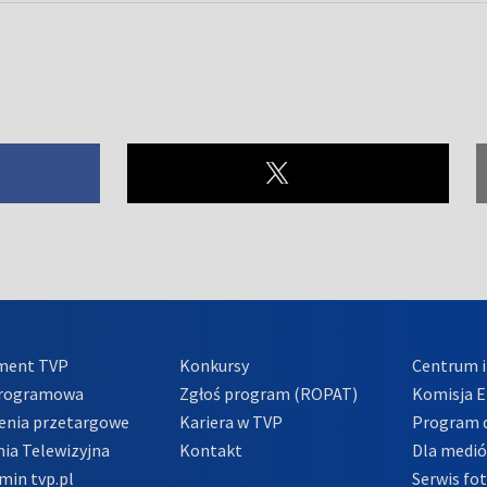
ment TVP
Konkursy
Centrum i
Programowa
Zgłoś program (ROPAT)
Komisja E
enia przetargowe
Kariera w TVP
Program d
ia Telewizyjna
Kontakt
Dla medi
min tvp.pl
Serwis fo