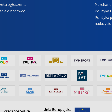
zeta ogłoszenia
Merchandi
acje o nadawcy
Polityka 
Polityka 
nadużycio