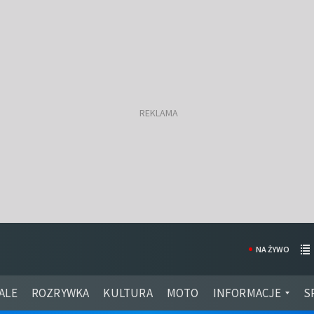
NA ŻYWO
ALE
ROZRYWKA
KULTURA
MOTO
INFORMACJE
S