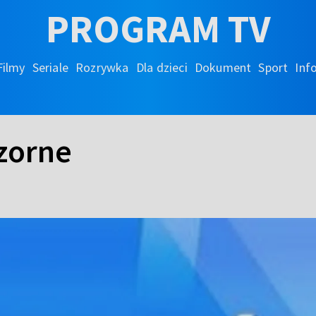
PROGRAM TV
Filmy
Seriale
Rozrywka
Dla dzieci
Dokument
Sport
Inf
zorne