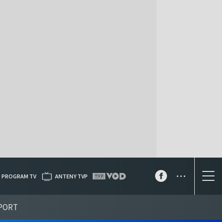
...
PROGRAM TV
ANTENY TVP
PORT