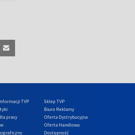
nformacji TVP
Sklep TVP
tyki
Biuro Reklamy
la prasy
Oferta Dystrybucyjna
ów
Oferta Handlowa
tograficzny
Dostępność