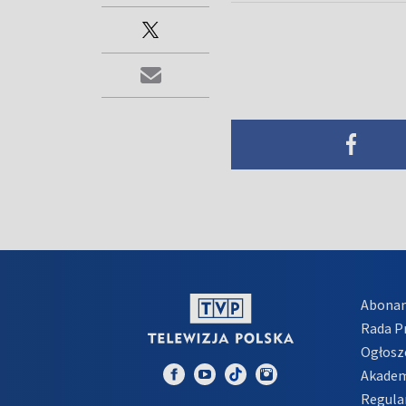
Abona
Rada 
Ogłosz
Akadem
Regula