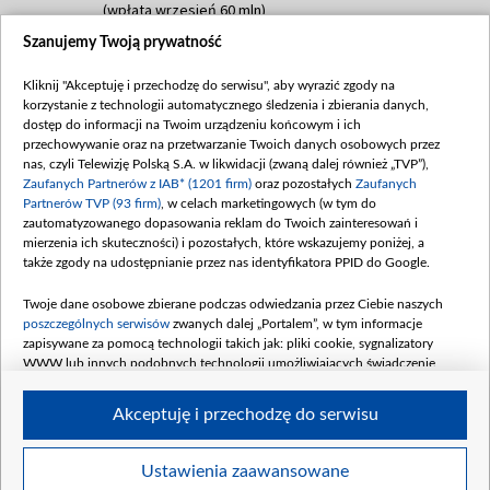
(wpłata wrzesień 60 mln)
Szanujemy Twoją prywatność
Dofinansowanie 635 783 051,21 PLN
Data podpisania umowy: WRZESIEŃ 2025
Kliknij "Akceptuję i przechodzę do serwisu", aby wyrazić zgody na
(wpłata wrzesień 100 mln, październik 350
korzystanie z technologii automatycznego śledzenia i zbierania danych,
mln, listopad 265 mln)
dostęp do informacji na Twoim urządzeniu końcowym i ich
przechowywanie oraz na przetwarzanie Twoich danych osobowych przez
Dofinansowanie 48 862 000,00 PLN
nas, czyli Telewizję Polską S.A. w likwidacji (zwaną dalej również „TVP”),
Data podpisania umowy: GRUDZIEŃ 2025
Zaufanych Partnerów z IAB* (1201 firm)
oraz pozostałych
Zaufanych
(wpłata grudzień 60,548 mln)
Partnerów TVP (93 firm)
, w celach marketingowych (w tym do
zautomatyzowanego dopasowania reklam do Twoich zainteresowań i
Dofinansowanie 900 000 000,00 PLN
mierzenia ich skuteczności) i pozostałych, które wskazujemy poniżej, a
Data podpisania umowy: LUTY 2026 (wpłata
także zgody na udostępnianie przez nas identyfikatora PPID do Google.
26 lutego 80 mln, 4 marca 370 mln,
8
kwiecień 180 mln, 7 maja 180 mln, 8
Twoje dane osobowe zbierane podczas odwiedzania przez Ciebie naszych
czerwca 90 mln)
poszczególnych serwisów
zwanych dalej „Portalem”, w tym informacje
zapisywane za pomocą technologii takich jak: pliki cookie, sygnalizatory
Dofinansowanie 250 000 000,00 PLN
WWW lub innych podobnych technologii umożliwiających świadczenie
Data podpisania umowy LIPIEC 2026 (wpłata
dopasowanych i bezpiecznych usług, personalizację treści oraz reklam,
udostępnianie funkcji mediów społecznościowych oraz analizowanie ruchu
4 sierpnia 250 mln
Akceptuję i przechodzę do serwisu
w Internecie.
Twoje dane osobowe zbierane podczas odwiedzania przez Ciebie
Ustawienia zaawansowane
poszczególnych serwisów
na Portalu, takie jak adresy IP, identyfikatory