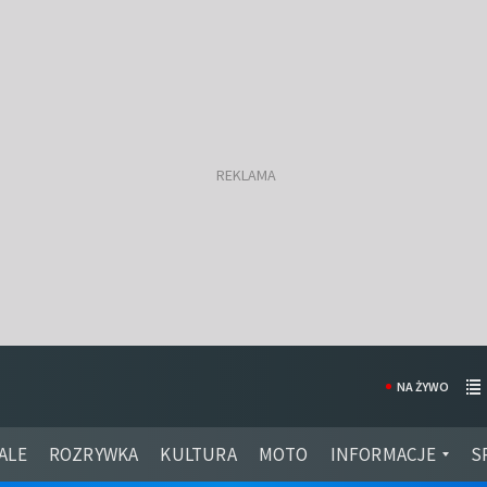
NA ŻYWO
ALE
ROZRYWKA
KULTURA
MOTO
INFORMACJE
S