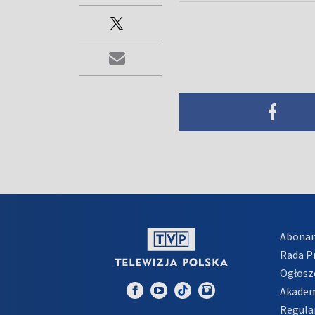
Abona
Rada 
Ogłosz
Akadem
Regula