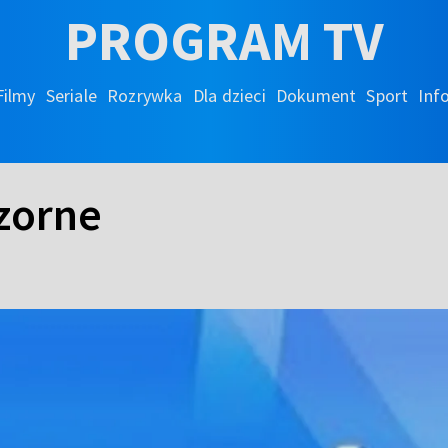
PROGRAM TV
Filmy
Seriale
Rozrywka
Dla dzieci
Dokument
Sport
Inf
zorne