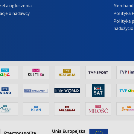
zeta ogłoszenia
Merchandi
acje o nadawcy
Polityka 
Polityka 
nadużycio