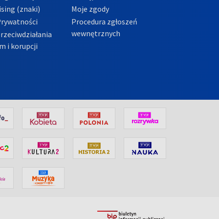
sing (znaki)
Moje zgody
Prywatności
Procedura zgłoszeń
wewnętrznych
przeciwdziałania
m i korupcji