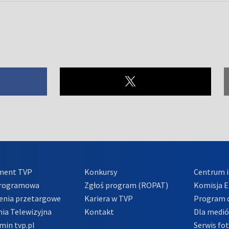
ment TVP
Konkursy
Centrum i
Programowa
Zgłoś program (ROPAT)
Komisja E
enia przetargowe
Kariera w TVP
Program d
ia Telewizyjna
Kontakt
Dla medi
min tvp.pl
Serwis fo