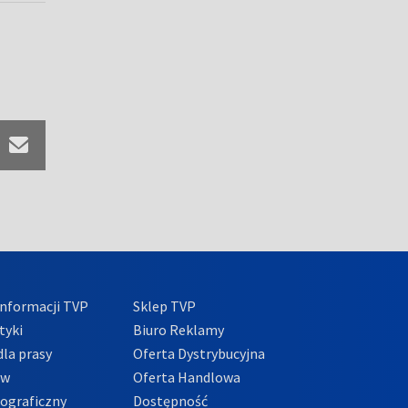
nformacji TVP
Sklep TVP
tyki
Biuro Reklamy
la prasy
Oferta Dystrybucyjna
ów
Oferta Handlowa
tograficzny
Dostępność