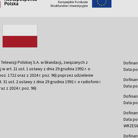
ewizji Polskiej S.A. w likwidacji, związanych z
Dofinan
j w art. 21 ust. 1 ustawy z dnia 29 grudnia 1992 r. o
Data po
r. poz. 1722 oraz z 2024 r. poz. 96) poprzez udzielenie
Dofinan
 31 ust. 2 ustawy z dnia 29 grudnia 1992 r. o radiofonii i
Data po
raz z 2024 r. poz. 96)
Dofinan
Data po
Dofinan
Data po
WRZESIE
Dofinan