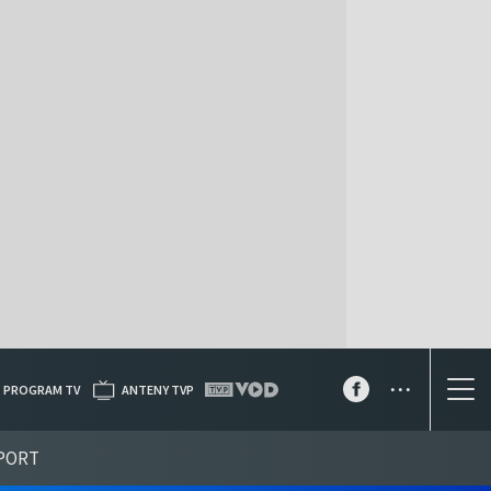
...
PROGRAM TV
ANTENY TVP
PORT