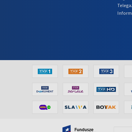
Telega
Inform