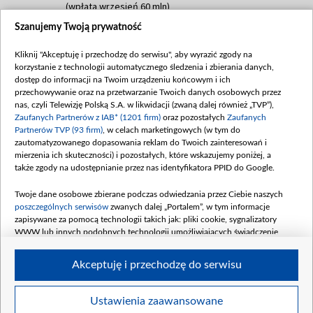
(wpłata wrzesień 60 mln)
Szanujemy Twoją prywatność
Dofinansowanie 635 783 051,21 PLN
Data podpisania umowy: WRZESIEŃ 2025
Kliknij "Akceptuję i przechodzę do serwisu", aby wyrazić zgody na
(wpłata wrzesień 100 mln, październik 350
korzystanie z technologii automatycznego śledzenia i zbierania danych,
mln, listopad 265 mln)
dostęp do informacji na Twoim urządzeniu końcowym i ich
przechowywanie oraz na przetwarzanie Twoich danych osobowych przez
Dofinansowanie 48 862 000,00 PLN
nas, czyli Telewizję Polską S.A. w likwidacji (zwaną dalej również „TVP”),
Data podpisania umowy: GRUDZIEŃ 2025
Zaufanych Partnerów z IAB* (1201 firm)
oraz pozostałych
Zaufanych
(wpłata grudzień 60,548 mln)
Partnerów TVP (93 firm)
, w celach marketingowych (w tym do
zautomatyzowanego dopasowania reklam do Twoich zainteresowań i
Dofinansowanie 900 000 000,00 PLN
mierzenia ich skuteczności) i pozostałych, które wskazujemy poniżej, a
Data podpisania umowy: LUTY 2026 (wpłata
także zgody na udostępnianie przez nas identyfikatora PPID do Google.
26 lutego 80 mln, 4 marca 370 mln,
8
kwiecień 180 mln, 7 maja 180 mln, 8
Twoje dane osobowe zbierane podczas odwiedzania przez Ciebie naszych
czerwca 90 mln)
poszczególnych serwisów
zwanych dalej „Portalem”, w tym informacje
zapisywane za pomocą technologii takich jak: pliki cookie, sygnalizatory
Dofinansowanie 250 000 000,00 PLN
WWW lub innych podobnych technologii umożliwiających świadczenie
Data podpisania umowy LIPIEC 2026 (wpłata
dopasowanych i bezpiecznych usług, personalizację treści oraz reklam,
udostępnianie funkcji mediów społecznościowych oraz analizowanie ruchu
4 sierpnia 250 mln
Akceptuję i przechodzę do serwisu
w Internecie.
Twoje dane osobowe zbierane podczas odwiedzania przez Ciebie
Ustawienia zaawansowane
poszczególnych serwisów
na Portalu, takie jak adresy IP, identyfikatory