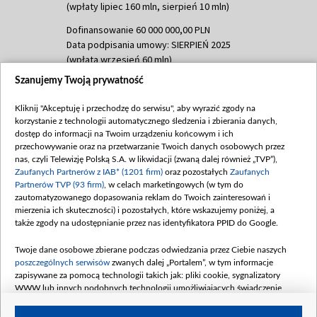
(wpłaty lipiec 160 mln, sierpień 10 mln)
Dofinansowanie 60 000 000,00 PLN
Data podpisania umowy: SIERPIEŃ 2025
(wpłata wrzesień 60 mln)
Szanujemy Twoją prywatność
Dofinansowanie 635 783 051,21 PLN
Data podpisania umowy: WRZESIEŃ 2025
Kliknij "Akceptuję i przechodzę do serwisu", aby wyrazić zgody na
(wpłata wrzesień 100 mln, październik 350
korzystanie z technologii automatycznego śledzenia i zbierania danych,
mln, listopad 265 mln)
dostęp do informacji na Twoim urządzeniu końcowym i ich
przechowywanie oraz na przetwarzanie Twoich danych osobowych przez
Dofinansowanie 48 862 000,00 PLN
nas, czyli Telewizję Polską S.A. w likwidacji (zwaną dalej również „TVP”),
Data podpisania umowy: GRUDZIEŃ 2025
Zaufanych Partnerów z IAB* (1201 firm)
oraz pozostałych
Zaufanych
(wpłata grudzień 60,548 mln)
Partnerów TVP (93 firm)
, w celach marketingowych (w tym do
zautomatyzowanego dopasowania reklam do Twoich zainteresowań i
Dofinansowanie 900 000 000,00 PLN
mierzenia ich skuteczności) i pozostałych, które wskazujemy poniżej, a
Data podpisania umowy: LUTY 2026 (wpłata
także zgody na udostępnianie przez nas identyfikatora PPID do Google.
26 lutego 80 mln, 4 marca 370 mln,
8
kwiecień 180 mln, 7 maja 180 mln, 8
Twoje dane osobowe zbierane podczas odwiedzania przez Ciebie naszych
czerwca 90 mln)
poszczególnych serwisów
zwanych dalej „Portalem”, w tym informacje
zapisywane za pomocą technologii takich jak: pliki cookie, sygnalizatory
Dofinansowanie 250 000 000,00 PLN
WWW lub innych podobnych technologii umożliwiających świadczenie
Data podpisania umowy LIPIEC 2026 (wpłata
dopasowanych i bezpiecznych usług, personalizację treści oraz reklam,
udostępnianie funkcji mediów społecznościowych oraz analizowanie ruchu
4 sierpnia 250 mln