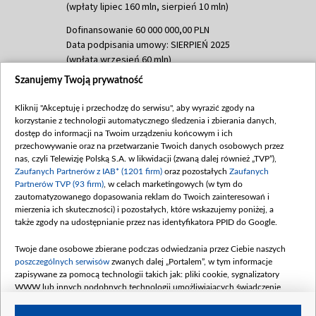
(wpłaty lipiec 160 mln, sierpień 10 mln)
Dofinansowanie 60 000 000,00 PLN
Data podpisania umowy: SIERPIEŃ 2025
(wpłata wrzesień 60 mln)
Szanujemy Twoją prywatność
Dofinansowanie 635 783 051,21 PLN
Data podpisania umowy: WRZESIEŃ 2025
Kliknij "Akceptuję i przechodzę do serwisu", aby wyrazić zgody na
(wpłata wrzesień 100 mln, październik 350
korzystanie z technologii automatycznego śledzenia i zbierania danych,
mln, listopad 265 mln)
dostęp do informacji na Twoim urządzeniu końcowym i ich
przechowywanie oraz na przetwarzanie Twoich danych osobowych przez
Dofinansowanie 48 862 000,00 PLN
nas, czyli Telewizję Polską S.A. w likwidacji (zwaną dalej również „TVP”),
Data podpisania umowy: GRUDZIEŃ 2025
Zaufanych Partnerów z IAB* (1201 firm)
oraz pozostałych
Zaufanych
(wpłata grudzień 60,548 mln)
Partnerów TVP (93 firm)
, w celach marketingowych (w tym do
zautomatyzowanego dopasowania reklam do Twoich zainteresowań i
Dofinansowanie 900 000 000,00 PLN
mierzenia ich skuteczności) i pozostałych, które wskazujemy poniżej, a
Data podpisania umowy: LUTY 2026 (wpłata
także zgody na udostępnianie przez nas identyfikatora PPID do Google.
26 lutego 80 mln, 4 marca 370 mln,
8
kwiecień 180 mln, 7 maja 180 mln, 8
Twoje dane osobowe zbierane podczas odwiedzania przez Ciebie naszych
czerwca 90 mln)
poszczególnych serwisów
zwanych dalej „Portalem”, w tym informacje
zapisywane za pomocą technologii takich jak: pliki cookie, sygnalizatory
Dofinansowanie 250 000 000,00 PLN
WWW lub innych podobnych technologii umożliwiających świadczenie
Data podpisania umowy LIPIEC 2026 (wpłata
dopasowanych i bezpiecznych usług, personalizację treści oraz reklam,
udostępnianie funkcji mediów społecznościowych oraz analizowanie ruchu
4 sierpnia 250 mln