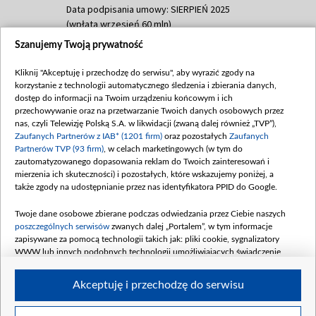
Data podpisania umowy: SIERPIEŃ 2025
(wpłata wrzesień 60 mln)
Szanujemy Twoją prywatność
Dofinansowanie 635 783 051,21 PLN
Data podpisania umowy: WRZESIEŃ 2025
Kliknij "Akceptuję i przechodzę do serwisu", aby wyrazić zgody na
(wpłata wrzesień 100 mln, październik 350
korzystanie z technologii automatycznego śledzenia i zbierania danych,
mln, listopad 265 mln)
dostęp do informacji na Twoim urządzeniu końcowym i ich
przechowywanie oraz na przetwarzanie Twoich danych osobowych przez
Dofinansowanie 48 862 000,00 PLN
nas, czyli Telewizję Polską S.A. w likwidacji (zwaną dalej również „TVP”),
Data podpisania umowy: GRUDZIEŃ 2025
Zaufanych Partnerów z IAB* (1201 firm)
oraz pozostałych
Zaufanych
(wpłata grudzień 60,548 mln)
Partnerów TVP (93 firm)
, w celach marketingowych (w tym do
zautomatyzowanego dopasowania reklam do Twoich zainteresowań i
Dofinansowanie 900 000 000,00 PLN
mierzenia ich skuteczności) i pozostałych, które wskazujemy poniżej, a
Data podpisania umowy: LUTY 2026 (wpłata
także zgody na udostępnianie przez nas identyfikatora PPID do Google.
26 lutego 80 mln, 4 marca 370 mln,
8
kwiecień 180 mln, 7 maja 180 mln, 8
Twoje dane osobowe zbierane podczas odwiedzania przez Ciebie naszych
czerwca 90 mln)
poszczególnych serwisów
zwanych dalej „Portalem”, w tym informacje
zapisywane za pomocą technologii takich jak: pliki cookie, sygnalizatory
Dofinansowanie 250 000 000,00 PLN
WWW lub innych podobnych technologii umożliwiających świadczenie
Data podpisania umowy LIPIEC 2026 (wpłata
dopasowanych i bezpiecznych usług, personalizację treści oraz reklam,
udostępnianie funkcji mediów społecznościowych oraz analizowanie ruchu
4 sierpnia 250 mln
Akceptuję i przechodzę do serwisu
w Internecie.