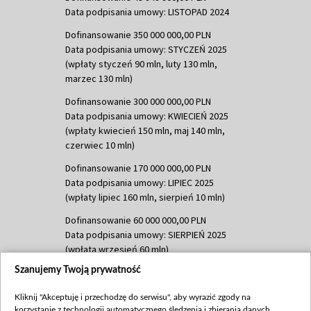
Data podpisania umowy: LISTOPAD 2024
Dofinansowanie 350 000 000,00 PLN
Data podpisania umowy: STYCZEŃ 2025
(wpłaty styczeń 90 mln, luty 130 mln,
marzec 130 mln)
Dofinansowanie 300 000 000,00 PLN
Data podpisania umowy: KWIECIEŃ 2025
(wpłaty kwiecień 150 mln, maj 140 mln,
czerwiec 10 mln)
Dofinansowanie 170 000 000,00 PLN
Data podpisania umowy: LIPIEC 2025
(wpłaty lipiec 160 mln, sierpień 10 mln)
Dofinansowanie 60 000 000,00 PLN
Data podpisania umowy: SIERPIEŃ 2025
(wpłata wrzesień 60 mln)
Szanujemy Twoją prywatność
Dofinansowanie 635 783 051,21 PLN
Data podpisania umowy: WRZESIEŃ 2025
Kliknij "Akceptuję i przechodzę do serwisu", aby wyrazić zgody na
(wpłata wrzesień 100 mln, październik 350
korzystanie z technologii automatycznego śledzenia i zbierania danych,