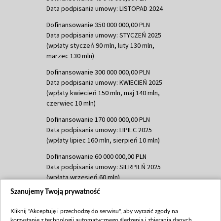
Data podpisania umowy: LISTOPAD 2024
Dofinansowanie 350 000 000,00 PLN
Data podpisania umowy: STYCZEŃ 2025
(wpłaty styczeń 90 mln, luty 130 mln,
marzec 130 mln)
Dofinansowanie 300 000 000,00 PLN
Data podpisania umowy: KWIECIEŃ 2025
(wpłaty kwiecień 150 mln, maj 140 mln,
czerwiec 10 mln)
Dofinansowanie 170 000 000,00 PLN
Data podpisania umowy: LIPIEC 2025
(wpłaty lipiec 160 mln, sierpień 10 mln)
Dofinansowanie 60 000 000,00 PLN
Data podpisania umowy: SIERPIEŃ 2025
(wpłata wrzesień 60 mln)
Szanujemy Twoją prywatność
Dofinansowanie 635 783 051,21 PLN
Data podpisania umowy: WRZESIEŃ 2025
Kliknij "Akceptuję i przechodzę do serwisu", aby wyrazić zgody na
(wpłata wrzesień 100 mln, październik 350
korzystanie z technologii automatycznego śledzenia i zbierania danych,