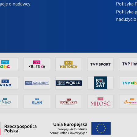
acje o nadawcy
Polityka 
Polityka 
nadużycio