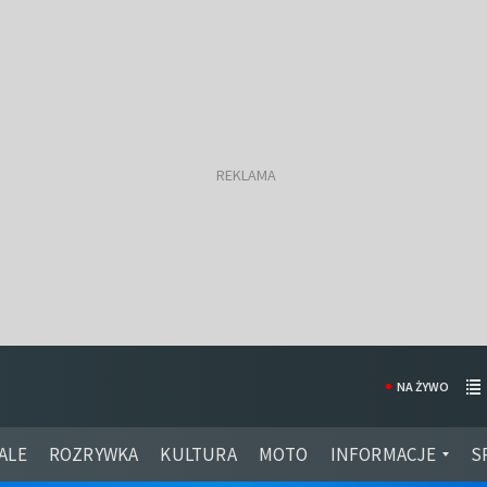
NA ŻYWO
ALE
ROZRYWKA
KULTURA
MOTO
INFORMACJE
S