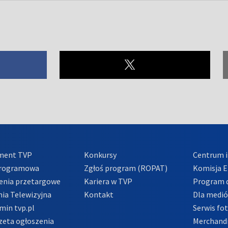
ment TVP
Konkursy
Centrum i
Programowa
Zgłoś program (ROPAT)
Komisja E
enia przetargowe
Kariera w TVP
Program d
ia Telewizyjna
Kontakt
Dla medi
min tvp.pl
Serwis fo
zeta ogłoszenia
Merchandi