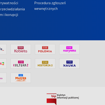
Prywatności
Procedura zgłoszeń
wewnętrznych
przeciwdziałania
m i korupcji