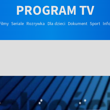
PROGRAM TV
Filmy
Seriale
Rozrywka
Dla dzieci
Dokument
Sport
Inf