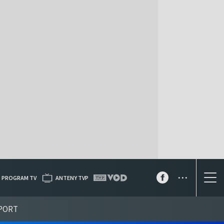
...
PROGRAM TV
ANTENY TVP
PORT