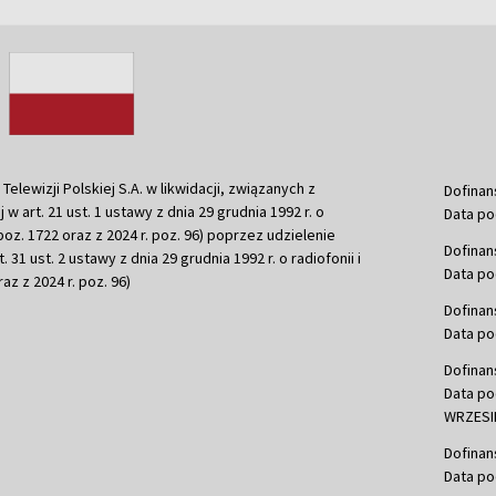
ewizji Polskiej S.A. w likwidacji, związanych z
Dofinan
j w art. 21 ust. 1 ustawy z dnia 29 grudnia 1992 r. o
Data po
r. poz. 1722 oraz z 2024 r. poz. 96) poprzez udzielenie
Dofinan
 31 ust. 2 ustawy z dnia 29 grudnia 1992 r. o radiofonii i
Data po
raz z 2024 r. poz. 96)
Dofinan
Data po
Dofinan
Data po
WRZESIE
Dofinan
Data po