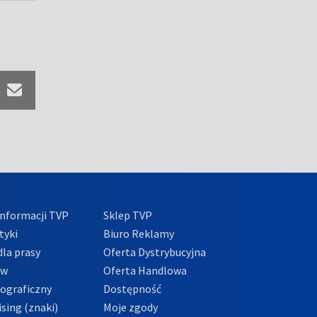
nformacji TVP
Sklep TVP
tyki
Biuro Reklamy
la prasy
Oferta Dystrybucyjna
ów
Oferta Handlowa
tograficzny
Dostępność
sing (znaki)
Moje zgody