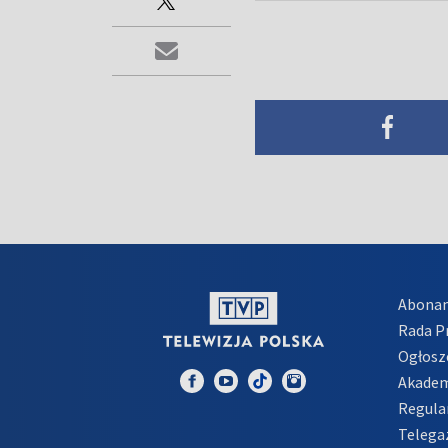
Abona
Rada 
Ogłosz
Akadem
Regula
Telega