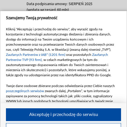
Data podpisania umowy: SIERPIEŃ 2025
(wpłata wrzesień 60 mln)
Szanujemy Twoją prywatność
Dofinansowanie 635 783 051,21 PLN
Data podpisania umowy: WRZESIEŃ 2025
Kliknij "Akceptuję i przechodzę do serwisu", aby wyrazić zgody na
(wpłata wrzesień 100 mln, październik 350
korzystanie z technologii automatycznego śledzenia i zbierania danych,
mln, listopad 265 mln)
dostęp do informacji na Twoim urządzeniu końcowym i ich
przechowywanie oraz na przetwarzanie Twoich danych osobowych przez
Dofinansowanie 48 862 000,00 PLN
nas, czyli Telewizję Polską S.A. w likwidacji (zwaną dalej również „TVP”),
Data podpisania umowy: GRUDZIEŃ 2025
Zaufanych Partnerów z IAB* (1201 firm)
oraz pozostałych
Zaufanych
(wpłata grudzień 60,548 mln)
Partnerów TVP (93 firm)
, w celach marketingowych (w tym do
zautomatyzowanego dopasowania reklam do Twoich zainteresowań i
Dofinansowanie 900 000 000,00 PLN
mierzenia ich skuteczności) i pozostałych, które wskazujemy poniżej, a
Data podpisania umowy: LUTY 2026 (wpłata
także zgody na udostępnianie przez nas identyfikatora PPID do Google.
26 lutego 80 mln, 4 marca 370 mln,
8
kwiecień 180 mln, 7 maja 180 mln, 8
Twoje dane osobowe zbierane podczas odwiedzania przez Ciebie naszych
czerwca 90 mln)
poszczególnych serwisów
zwanych dalej „Portalem”, w tym informacje
zapisywane za pomocą technologii takich jak: pliki cookie, sygnalizatory
Dofinansowanie 250 000 000,00 PLN
WWW lub innych podobnych technologii umożliwiających świadczenie
Data podpisania umowy LIPIEC 2026 (wpłata
dopasowanych i bezpiecznych usług, personalizację treści oraz reklam,
udostępnianie funkcji mediów społecznościowych oraz analizowanie ruchu
4 sierpnia 250 mln
Akceptuję i przechodzę do serwisu
w Internecie.