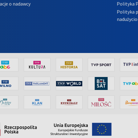
acje o nadawcy
Polityka 
Polityka 
nadużycio