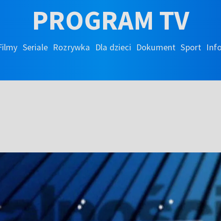
PROGRAM TV
Filmy
Seriale
Rozrywka
Dla dzieci
Dokument
Sport
Inf