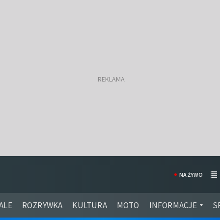
NA ŻYWO
ALE
ROZRYWKA
KULTURA
MOTO
INFORMACJE
S