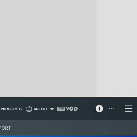
...
PROGRAM TV
ANTENY TVP
PORT