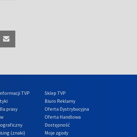
nformacji TVP
Sklep TVP
tyki
Biuro Reklamy
la prasy
Oferta Dystrybucyjna
ów
Oferta Handlowa
tograficzny
Dostępność
sing (znaki)
Moje zgody