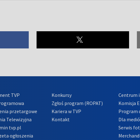
ment TVP
Konkursy
Centrum i
Programowa
Zgłoś program (ROPAT)
Komisja E
enia przetargowe
Kariera w TVP
Program d
ia Telewizyjna
Kontakt
Dla medi
min tvp.pl
Serwis fo
zeta ogłoszenia
Merchandi