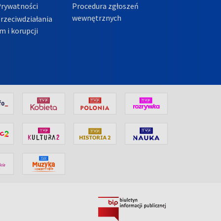
Prywatności
Procedura zgłoszeń
wewnętrznych
przeciwdziałania
m i korupcji