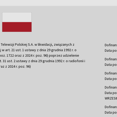
ewizji Polskiej S.A. w likwidacji, związanych z
Dofinan
j w art. 21 ust. 1 ustawy z dnia 29 grudnia 1992 r. o
Data po
r. poz. 1722 oraz z 2024 r. poz. 96) poprzez udzielenie
Dofinan
 31 ust. 2 ustawy z dnia 29 grudnia 1992 r. o radiofonii i
Data po
raz z 2024 r. poz. 96)
Dofinan
Data po
Dofinan
Data po
WRZESIE
Dofinan
Data po