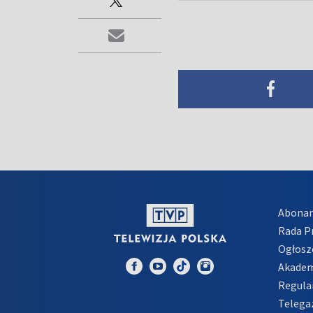
Abona
Rada 
Ogłosz
Akadem
Regula
Telega